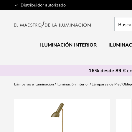
Ir
Distribuidor autorizado
al
contenido
Busca
aquí
tu
lámpar
ILUMINACIÓN INTERIOR
ILUMINAC
16% desde 89 €
en
Lámparas e iluminación
Iluminación interior
Lámparas de Pie
Obliq
Saltar
al
final
de