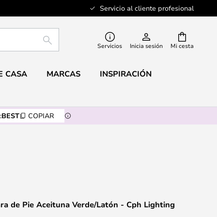
Servicio al cliente profesional
BUSCAR
Servicios
Inicia sesión
Mi cesta
E CASA
MARCAS
INSPIRACIÓN
:
BEST
COPIAR
a de Pie Aceituna Verde/Latón - Cph Lighting