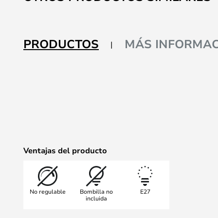
comienzo
de
la
galería
PRODUCTOS
MÁS INFORMAC
de
imágenes
Ventajas del producto
No regulable
Bombilla no
E27
incluida