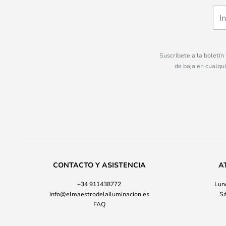
Suscríbete a la boletín
de baja en cualqu
CONTACTO Y ASISTENCIA
A
+34 911438772
Lune
info@elmaestrodelailuminacion.es
Sá
FAQ