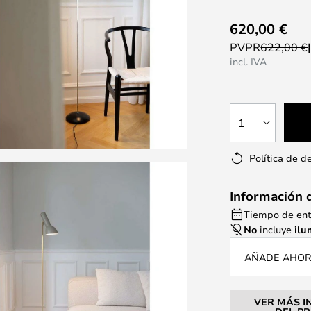
620,00 €
PVPR
622,00 €
incl. IVA
1
Política de d
Información 
Tiempo de ent
No
incluye
ilu
AÑADE AHORA
VER MÁS I