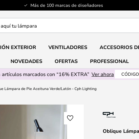
Más de 100 marcas de diseñadores
a
IÓN EXTERIOR
VENTILADORES
ACCESORIOS D
NOVEDADES
OFERTAS
PROFESSIONAL
 artículos marcados con “16% EXTRA”
Ver ahora
CÓDIGO
ue Lámpara de Pie Aceituna Verde/Latón - Cph Lighting
Oblique Lámpar