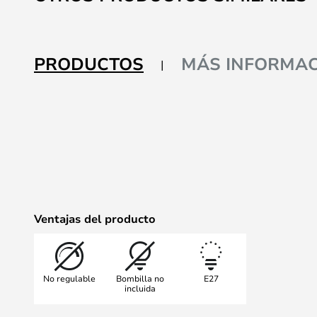
comienzo
de
la
galería
PRODUCTOS
MÁS INFORMAC
de
imágenes
Ventajas del producto
No regulable
Bombilla no
E27
incluida