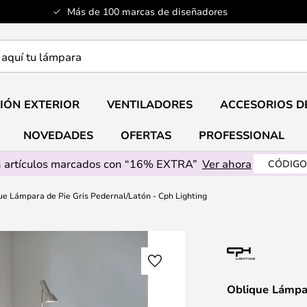
Más de 100 marcas de diseñadores
a
IÓN EXTERIOR
VENTILADORES
ACCESORIOS D
NOVEDADES
OFERTAS
PROFESSIONAL
 artículos marcados con “16% EXTRA”
Ver ahora
CÓDIGO
ue Lámpara de Pie Gris Pedernal/Latón - Cph Lighting
Oblique Lámpar