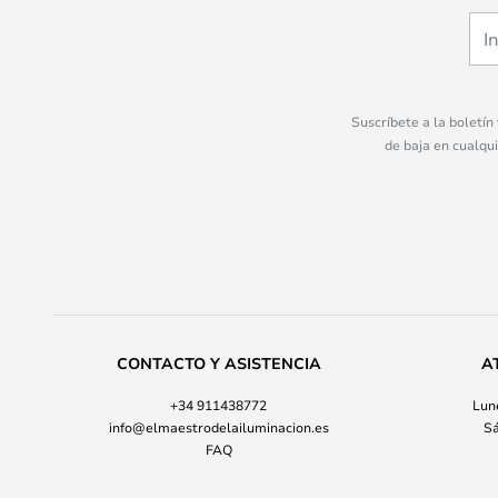
Suscríbete a la boletín
de baja en cualqu
CONTACTO Y ASISTENCIA
A
+34 911438772
Lune
info@elmaestrodelailuminacion.es
Sá
FAQ