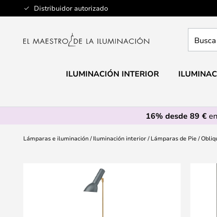
Ir
Distribuidor autorizado
al
contenido
Busca
aquí
tu
lámpar
ILUMINACIÓN INTERIOR
ILUMINAC
16% desde 89 €
en
Lámparas e iluminación
Iluminación interior
Lámparas de Pie
Obliq
Saltar
al
final
de