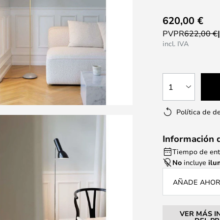
620,00 €
PVPR
622,00 €
incl. IVA
1
Política de d
Información 
Tiempo de ent
No
incluye
ilu
AÑADE AHORA
VER MÁS I