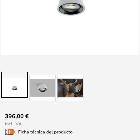
Saltar
396,00 €
al
incl. IVA
comienzo
Ficha técnica del producto
de