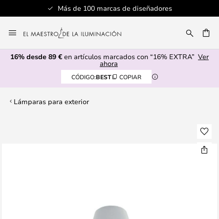
Más de 100 marcas de diseñadores
Ir
al
CAR
contenido
16% desde 89 €
en artículos marcados con “16% EXTRA”
Ver
ahora
CÓDIGO:
BEST
COPIAR
Lámparas para exterior
Saltar
al
final
de
la
galería
de
imágenes