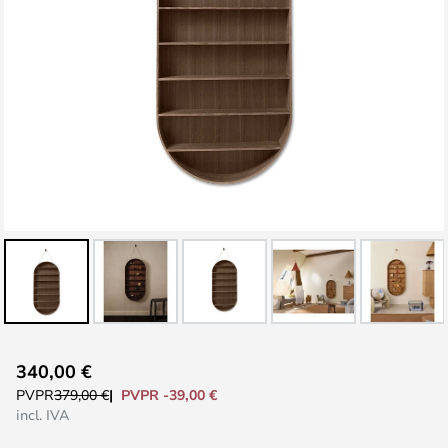
Saltar
340,00 €
al
PVPR -39,00 €
PVPR
379,00 €
comienzo
incl. IVA
de