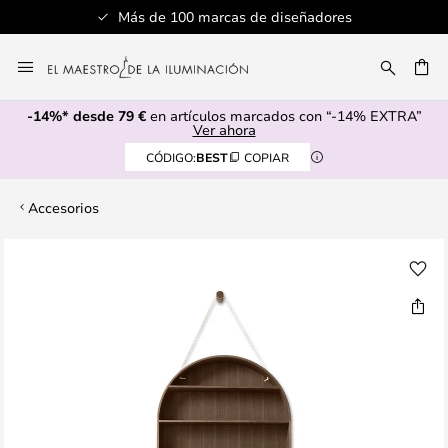
Más de 100 marcas de diseñadores
Ir
al
CAR
contenido
-14%* desde 79 €
en artículos marcados con “-14% EXTRA”
Ver ahora
CÓDIGO:
BEST
COPIAR
Accesorios
Saltar
al
final
de
la
galería
de
imágenes