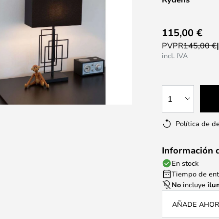
115,00 €
PVPR
145,00 €
incl. IVA
1
Política de d
Información 
En stock
Tiempo de entr
No
incluye
ilu
AÑADE AHORA