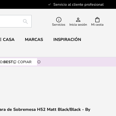
Servicio al cliente profesional
BUSCAR
Servicios
Inicia sesión
Mi cesta
E CASA
MARCAS
INSPIRACIÓN
O:
BEST
COPIAR
ra de Sobremesa H52 Matt Black/Black - By