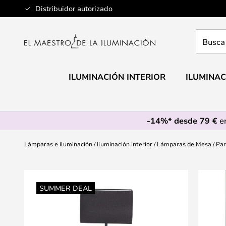
Ir
Distribuidor autorizado
al
contenido
Busca
aquí
tu
lámpar
ILUMINACIÓN INTERIOR
ILUMINAC
-14%* desde 79 €
en
Lámparas e iluminación
Iluminación interior
Lámparas de Mesa
Par
Saltar
al
SUMMER DEAL
final
de