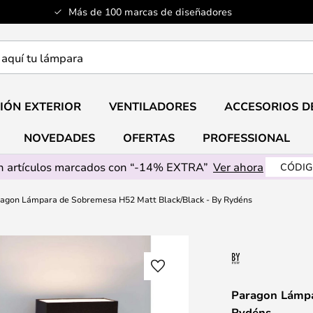
Más de 100 marcas de diseñadores
a
IÓN EXTERIOR
VENTILADORES
ACCESORIOS D
NOVEDADES
OFERTAS
PROFESSIONAL
 artículos marcados con “-14% EXTRA”
Ver ahora
CÓDIG
agon Lámpara de Sobremesa H52 Matt Black/Black - By Rydéns
Paragon Lámpa
Rydéns