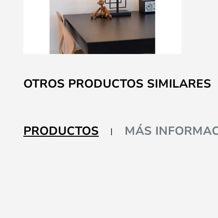
Saltar
al
OTROS PRODUCTOS SIMILARES
comienzo
de
la
galería
PRODUCTOS
MÁS INFORMAC
de
imágenes