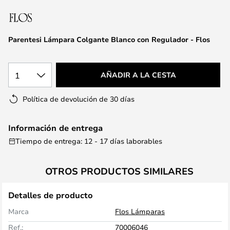
la
galería
de
Parentesi Lámpara Colgante Blanco con Regulador - Flos
imágenes
1
AÑADIR A LA CESTA
Política de devolución de 30 días
Información de entrega
Tiempo de entrega: 12 - 17 días laborables
OTROS PRODUCTOS SIMILARES
Detalles de producto
Marca
Flos Lámparas
Ref.:
70006046