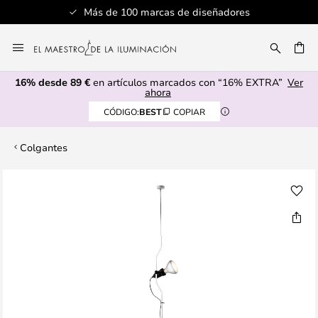
Más de 100 marcas de diseñadores
Ir
al
CAR
contenido
16% desde 89 €
en artículos marcados con “16% EXTRA”
Ver
ahora
CÓDIGO:
BEST
COPIAR
Colgantes
Saltar
al
final
de
la
galería
de
imágenes