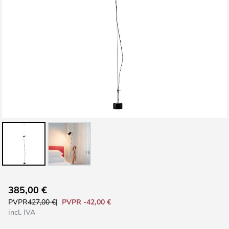
Saltar
385,00 €
al
PVPR -42,00 €
PVPR
427,00 €
comienzo
incl. IVA
de