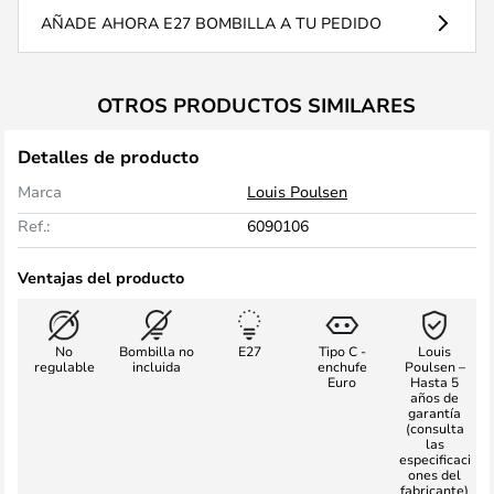
AÑADE AHORA E27 BOMBILLA A TU PEDIDO
OTROS PRODUCTOS SIMILARES
Detalles de producto
Marca
Louis Poulsen
Ref.:
6090106
Ventajas del producto
No
Bombilla no
E27
Tipo C -
Louis
regulable
incluida
enchufe
Poulsen –
Euro
Hasta 5
años de
garantía
(consulta
las
especificaci
ones del
fabricante)