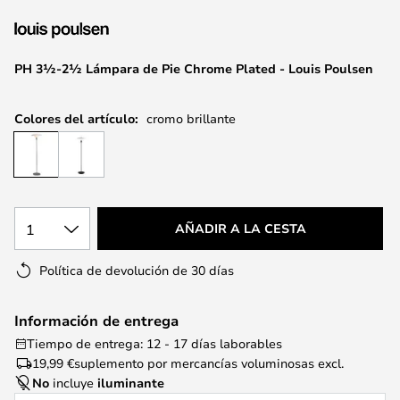
la
galería
de
PH 3½-2½ Lámpara de Pie Chrome Plated - Louis Poulsen
imágenes
Colores del artículo:
cromo brillante
1
AÑADIR A LA CESTA
Política de devolución de 30 días
Información de entrega
Tiempo de entrega: 12 - 17 días laborables
19,99 €
suplemento por mercancías voluminosas excl.
No
incluye
iluminante