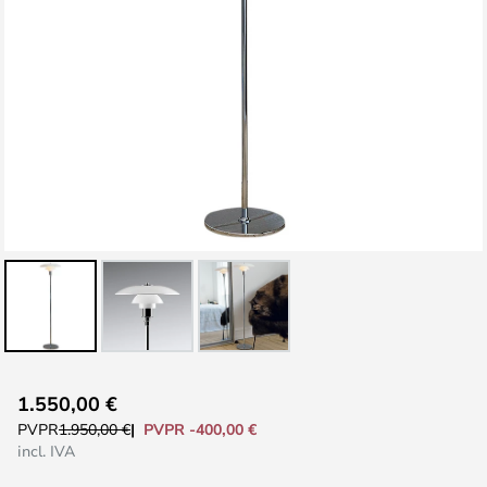
Saltar
1.550,00 €
al
PVPR -400,00 €
PVPR
1.950,00 €
comienzo
incl. IVA
de