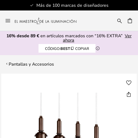
Más de 100 marcas de diseñadores
Ir
al
CAR
contenido
16% desde 89 €
en artículos marcados con “16% EXTRA”
Ver
ahora
CÓDIGO:
BEST
COPIAR
Pantallas y Accesorios
Saltar
al
final
de
la
galería
de
imágenes