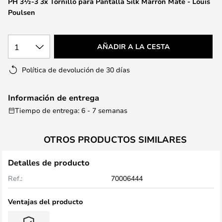
PH 3½-3 3x Tornillo para Pantalla Silk Marrón Mate - Louis
la
Poulsen
galería
de
imágenes
1
AÑADIR A LA CESTA
Política de devolución de 30 días
Información de entrega
Tiempo de entrega: 6 - 7 semanas
OTROS PRODUCTOS SIMILARES
Detalles de producto
Ref.:
70006444
Ventajas del producto