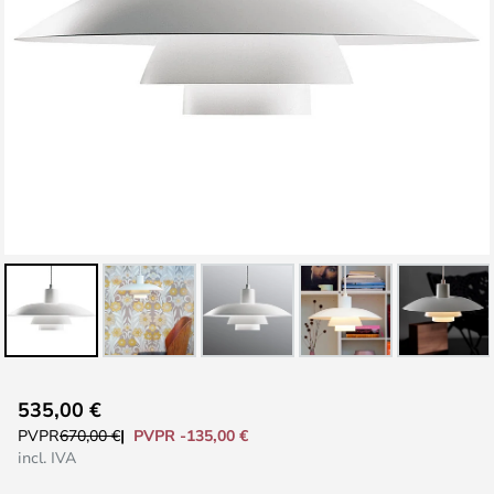
Saltar
535,00 €
al
PVPR -135,00 €
PVPR
670,00 €
comienzo
incl. IVA
de