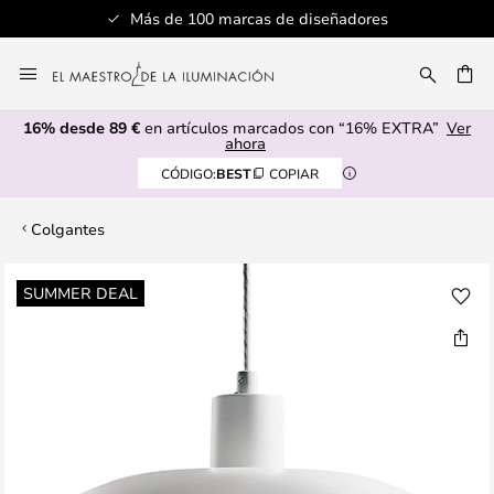
Más de 100 marcas de diseñadores
Ir
al
CAR
contenido
16% desde 89 €
en artículos marcados con “16% EXTRA”
Ver
ahora
CÓDIGO:
BEST
COPIAR
Colgantes
Saltar
SUMMER DEAL
al
final
de
la
galería
de
imágenes