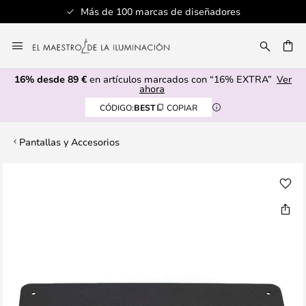
Más de 100 marcas de diseñadores
Ir
al
CAR
contenido
16% desde 89 €
en artículos marcados con “16% EXTRA”
Ver
ahora
CÓDIGO:
BEST
COPIAR
Pantallas y Accesorios
Saltar
al
final
de
la
galería
de
imágenes