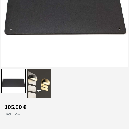
Saltar
105,00 €
al
incl. IVA
comienzo
de