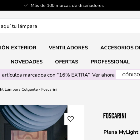
Más de 100 marcas de diseñadores
a
IÓN EXTERIOR
VENTILADORES
ACCESORIOS D
NOVEDADES
OFERTAS
PROFESSIONAL
 artículos marcados con “16% EXTRA”
Ver ahora
CÓDIGO
ht Lámpara Colgante - Foscarini
Plena MyLight 