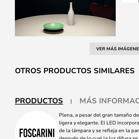
VER MÁS IMÁGENE
Saltar
al
OTROS PRODUCTOS SIMILARES
comienzo
de
la
galería
PRODUCTOS
MÁS INFORMAC
de
imágenes
Plena, a pesar del gran tamaño de
ligera y elegante. El LED incorpor
de la lámpara y se refleja en la pa
después de lo cual la luz difusa se