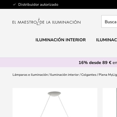
Ir
Distribuidor autorizado
al
contenido
Busca
aquí
tu
lámpar
ILUMINACIÓN INTERIOR
ILUMINAC
16% desde 89 €
en
Lámparas e iluminación
Iluminación interior
Colgantes
Plena MyLig
Saltar
al
final
de