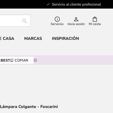
Servicio al cliente profesional
BUSCAR
Servicios
Inicia sesión
Mi cesta
E CASA
MARCAS
INSPIRACIÓN
:
BEST
COPIAR
Lámpara Colgante - Foscarini