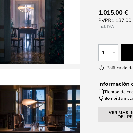
1.015,00 €
PVPR
1.137,00
incl. IVA
1
Política de d
Información 
Tiempo de entr
Bombilla
inst
VER MÁS I
DEL P