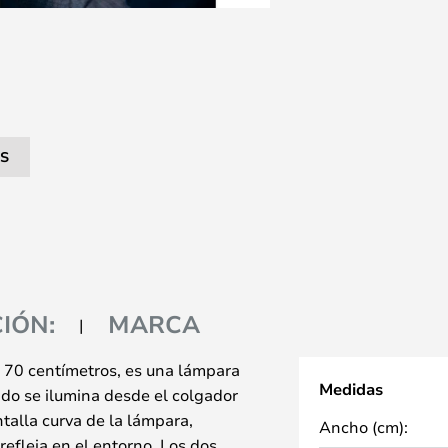
S
IÓN:
MARCA
 70 centímetros, es una lámpara
Medidas
ado se ilumina desde el colgador
ntalla curva de la lámpara,
Ancho (cm):
 refleja en el entorno. Los dos