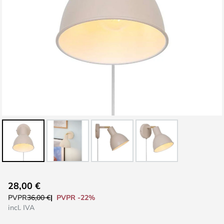
Saltar
28,00 €
al
PVPR -22%
PVPR
36,00 €
comienzo
incl. IVA
de