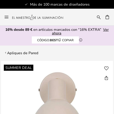
Más de 100 marcas de diseñadores
Ir
al
CAR
contenido
16% desde 89 €
en artículos marcados con “16% EXTRA”
Ver
ahora
CÓDIGO:
BEST
COPIAR
Apliques de Pared
Saltar
SUMMER DEAL
al
final
de
la
galería
de
imágenes