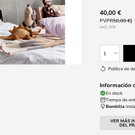
40,00 €
PVPR
50,00 €
incl. IVA
1
Política de d
Información 
En stock
Tiempo de entr
Bombilla
inst
VER MÁS I
DEL P