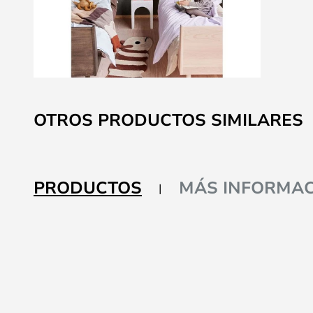
Saltar
al
OTROS PRODUCTOS SIMILARES
comienzo
de
la
galería
PRODUCTOS
MÁS INFORMAC
de
imágenes