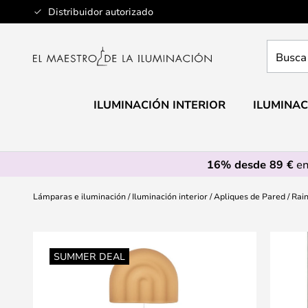
Ir
Distribuidor autorizado
al
contenido
Busca
aquí
tu
lámpar
ILUMINACIÓN INTERIOR
ILUMINAC
16% desde 89 €
en
Lámparas e iluminación
Iluminación interior
Apliques de Pared
Rain
Saltar
al
SUMMER DEAL
final
de