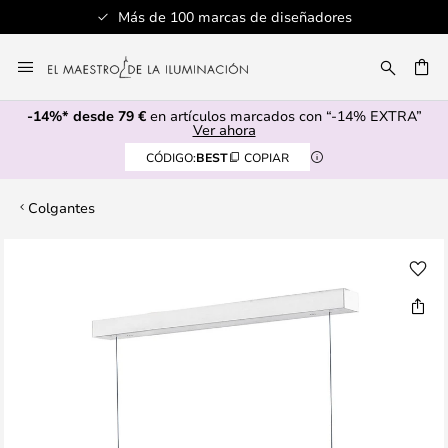
Más de 100 marcas de diseñadores
Ir
al
CAR
contenido
-14%* desde 79 €
en artículos marcados con “-14% EXTRA”
Ver ahora
CÓDIGO:
BEST
COPIAR
Colgantes
Saltar
al
final
de
la
galería
de
imágenes