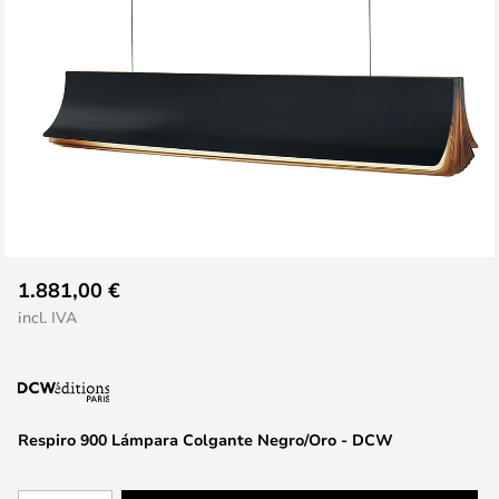
Saltar
1.881,00 €
al
incl. IVA
comienzo
de
la
galería
de
Respiro 900 Lámpara Colgante Negro/Oro - DCW
imágenes