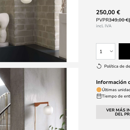
250,00 €
PVPR
349,00 €
incl. IVA
1
Política de d
Información 
Últimas unida
Tiempo de entr
VER MÁS I
DEL P