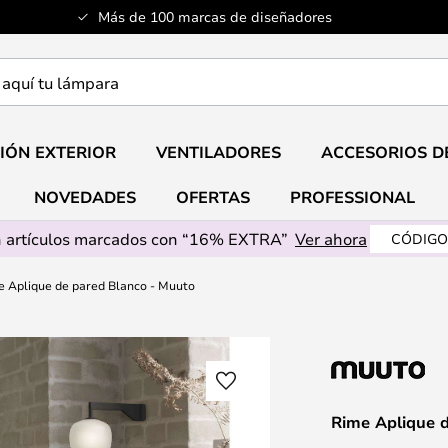
Más de 100 marcas de diseñadores
a
IÓN EXTERIOR
VENTILADORES
ACCESORIOS D
NOVEDADES
OFERTAS
PROFESSIONAL
 artículos marcados con “16% EXTRA”
Ver ahora
CÓDIGO
e Aplique de pared Blanco - Muuto
Rime Aplique 