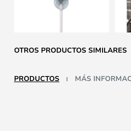
Saltar
al
OTROS PRODUCTOS SIMILARES
comienzo
de
la
galería
PRODUCTOS
MÁS INFORMAC
de
imágenes