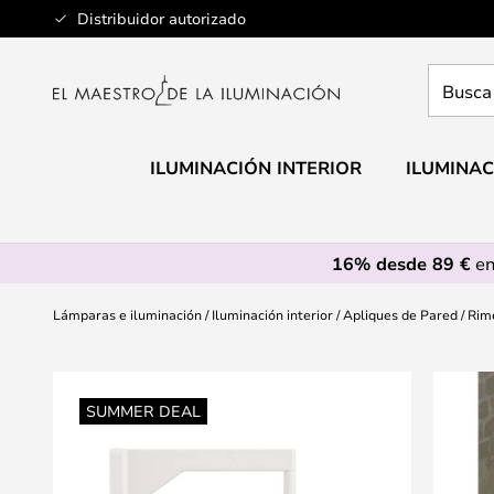
Ir
Distribuidor autorizado
al
contenido
Busca
aquí
tu
lámpar
ILUMINACIÓN INTERIOR
ILUMINAC
16% desde 89 €
en
Lámparas e iluminación
Iluminación interior
Apliques de Pared
Rim
Saltar
al
SUMMER DEAL
final
de