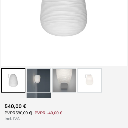
Saltar
540,00 €
al
PVPR -40,00 €
PVPR
580,00 €
comienzo
incl. IVA
de