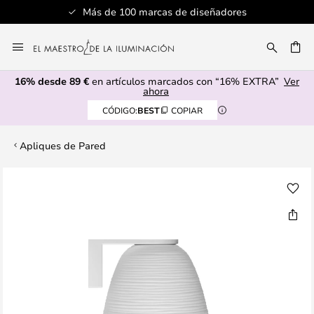
Más de 100 marcas de diseñadores
Ir
al
CAR
contenido
16% desde 89 €
en artículos marcados con “16% EXTRA”
Ver
ahora
CÓDIGO:
BEST
COPIAR
Apliques de Pared
Saltar
al
final
de
la
galería
de
imágenes