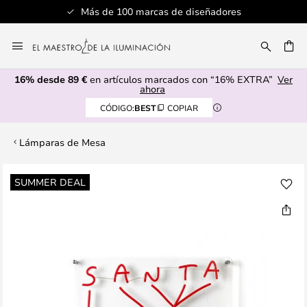
Más de 100 marcas de diseñadores
Ir
al
CAR
contenido
16% desde 89 €
en artículos marcados con “16% EXTRA”
Ver
ahora
CÓDIGO:
BEST
COPIAR
Lámparas de Mesa
Saltar
SUMMER DEAL
al
final
de
la
galería
de
imágenes