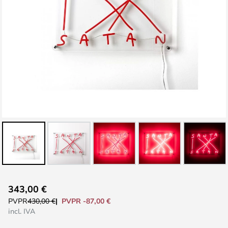
Saltar
343,00 €
al
PVPR -87,00 €
PVPR
430,00 €
comienzo
incl. IVA
de