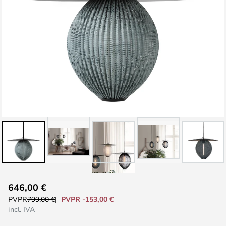
Saltar
646,00 €
al
PVPR -153,00 €
PVPR
799,00 €
comienzo
incl. IVA
de