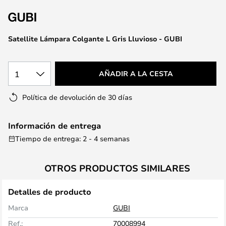
la
galería
de
Satellite Lámpara Colgante L Gris Lluvioso - GUBI
imágenes
1
AÑADIR A LA CESTA
Política de devolución de 30 días
Información de entrega
Tiempo de entrega: 2 - 4 semanas
OTROS PRODUCTOS SIMILARES
Detalles de producto
Marca
GUBI
Ref.:
70008994