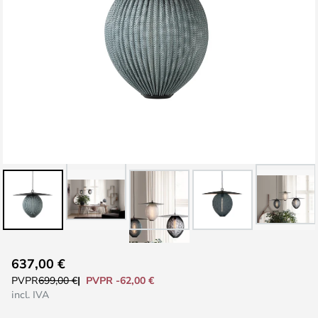
Saltar
637,00 €
al
PVPR -62,00 €
PVPR
699,00 €
comienzo
incl. IVA
de