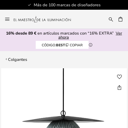
Más de 100 marcas de diseñadores
Ir
al
CAR
contenido
16% desde 89 €
en artículos marcados con “16% EXTRA”
Ver
ahora
CÓDIGO:
BEST
COPIAR
Colgantes
Saltar
al
final
de
la
galería
de
imágenes