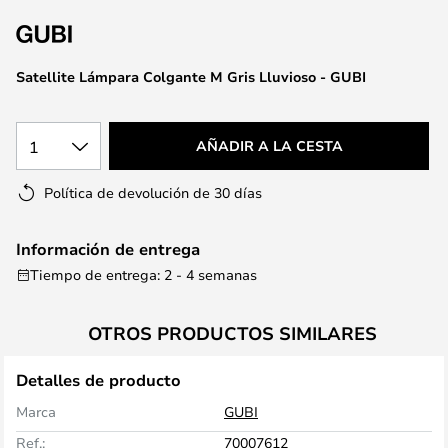
la
galería
de
Satellite Lámpara Colgante M Gris Lluvioso - GUBI
imágenes
1
AÑADIR A LA CESTA
Política de devolución de 30 días
Información de entrega
Tiempo de entrega: 2 - 4 semanas
OTROS PRODUCTOS SIMILARES
Detalles de producto
Marca
GUBI
Ref.:
70007612