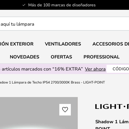
Más de 100 marcas de diseñadores
a
IÓN EXTERIOR
VENTILADORES
ACCESORIOS D
NOVEDADES
OFERTAS
PROFESSIONAL
 artículos marcados con “16% EXTRA”
Ver ahora
CÓDIGO
adow 1 Lámpara de Techo IP54 2700/3000K Brass - LIGHT-POINT
Shadow 1 Lámp
POINT