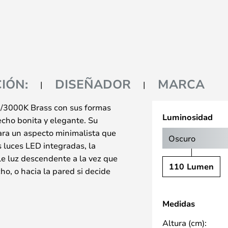
IÓN:
DISEÑADOR
MARCA
/3000K Brass con sus formas
Luminosidad
echo bonita y elegante. Su
para un aspecto minimalista que
Oscuro
 luces LED integradas, la
e luz descendente a la vez que
110 Lumen
ho, o hacia la pared si decide
ores diferentes, de los cuales el
Medidas
os para su uso en exteriores.
la fantástica luz de Shadow como
Altura (cm):