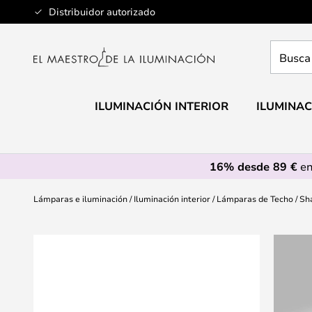
Ir
Distribuidor autorizado
al
contenido
Busca
aquí
tu
lámpar
ILUMINACIÓN INTERIOR
ILUMINAC
16% desde 89 €
en
Lámparas e iluminación
Iluminación interior
Lámparas de Techo
Sh
Saltar
al
final
de