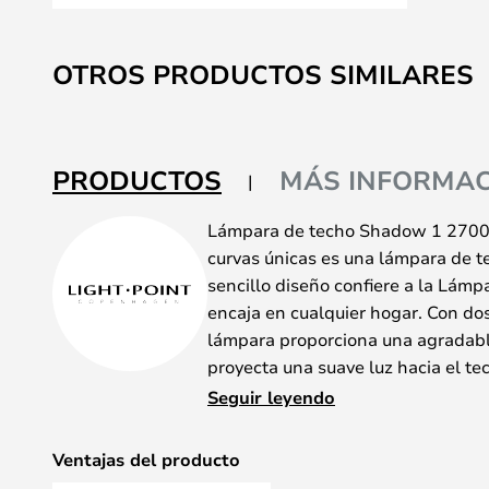
Saltar
al
OTROS PRODUCTOS SIMILARES
comienzo
de
la
galería
PRODUCTOS
MÁS INFORMAC
de
imágenes
Lámpara de techo Shadow 1 2700
curvas únicas es una lámpara de t
sencillo diseño confiere a la Lám
encaja en cualquier hogar. Con dos
lámpara proporciona una agradabl
proyecta una suave luz hacia el tec
utilizarla como aplique.
Seguir leyendo
Shadow está disponible en tres col
blanco y el negro están homologad
Ventajas del producto
Esto significa que puede utilizar 