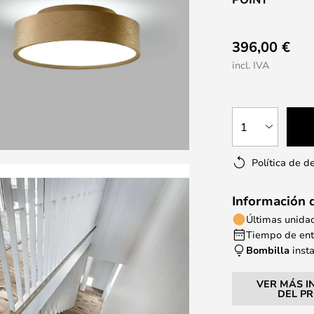
396,00 €
incl. IVA
1
Política de d
Información 
Últimas unida
Tiempo de entr
Bombilla
inst
VER MÁS I
DEL P