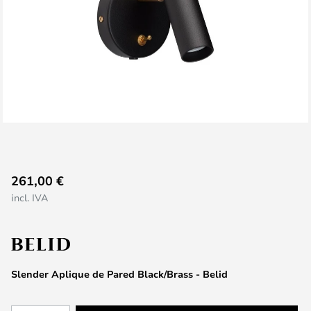
Saltar
261,00 €
al
incl. IVA
comienzo
de
la
galería
de
Slender Aplique de Pared Black/Brass - Belid
imágenes