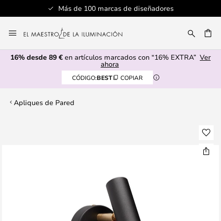
Más de 100 marcas de diseñadores
Ir
al
CAR
contenido
16% desde 89 €
en artículos marcados con “16% EXTRA”
Ver
ahora
CÓDIGO:
BEST
COPIAR
Apliques de Pared
Saltar
al
final
de
la
galería
de
imágenes