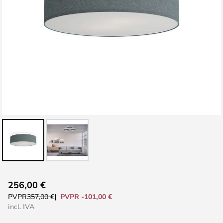
Saltar
256,00 €
al
PVPR -101,00 €
PVPR
357,00 €
comienzo
incl. IVA
de