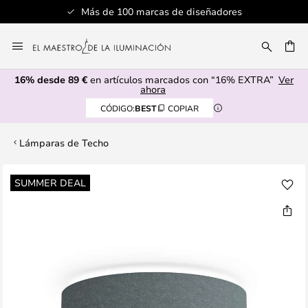
Más de 100 marcas de diseñadores
Ir
al
CAR
contenido
16% desde 89 €
en artículos marcados con “16% EXTRA”
Ver
ahora
CÓDIGO:
BEST
COPIAR
Lámparas de Techo
Saltar
SUMMER DEAL
al
final
de
la
galería
de
imágenes