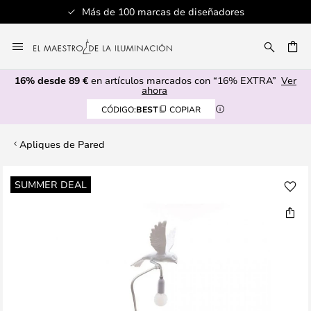
Más de 100 marcas de diseñadores
Ir
al
CAR
contenido
16% desde 89 €
en artículos marcados con “16% EXTRA”
Ver
ahora
CÓDIGO:
BEST
COPIAR
Apliques de Pared
Saltar
SUMMER DEAL
al
final
de
la
galería
de
imágenes