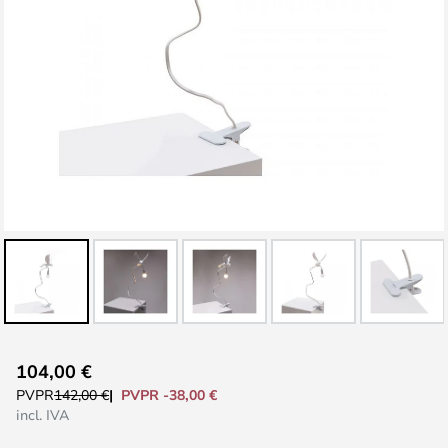
Saltar
104,00 €
al
PVPR -38,00 €
PVPR
142,00 €
comienzo
incl. IVA
de