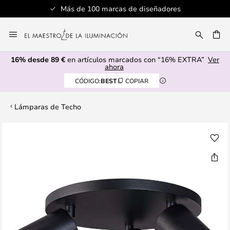
Más de 100 marcas de diseñadores
Ir
al
CAR
contenido
16% desde 89 €
en artículos marcados con “16% EXTRA”
Ver
ahora
CÓDIGO:
BEST
COPIAR
Lámparas de Techo
Saltar
al
final
de
la
galería
de
imágenes