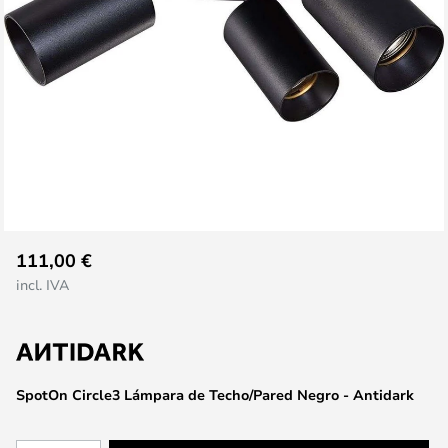
Saltar
111,00 €
al
incl. IVA
comienzo
de
la
galería
de
SpotOn Circle3 Lámpara de Techo/Pared Negro - Antidark
imágenes