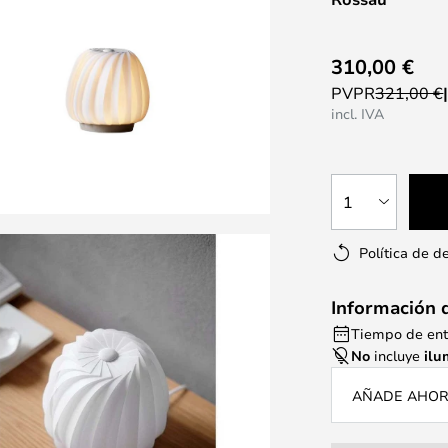
310,00 €
PVPR
321,00 €
incl. IVA
1
Política de d
Información 
Tiempo de ent
No
incluye
ilu
AÑADE AHORA