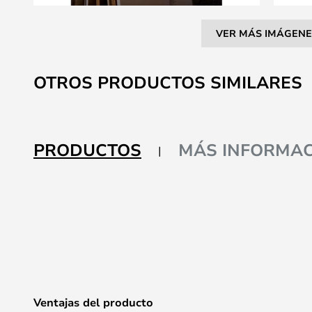
VER MÁS IMÁGENE
Saltar
al
OTROS PRODUCTOS SIMILARES
comienzo
de
la
galería
PRODUCTOS
MÁS INFORMAC
de
imágenes
Ventajas del producto