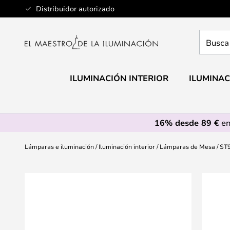
Ir
Distribuidor autorizado
al
contenido
Busca
aquí
tu
lámpar
ILUMINACIÓN INTERIOR
ILUMINAC
16% desde 89 €
en
Lámparas e iluminación
Iluminación interior
Lámparas de Mesa
ST9
Saltar
al
final
de