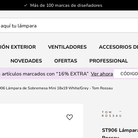
Más de 100 marcas de diseñadores
a
IÓN EXTERIOR
VENTILADORES
ACCESORIOS D
NOVEDADES
OFERTAS
PROFESSIONAL
 artículos marcados con “16% EXTRA”
Ver ahora
CÓDIGO
06 Lámpara de Sobremesa Mini 18x19 White/Grey - Tom Rossau
ST906 Lámpara
Rossau