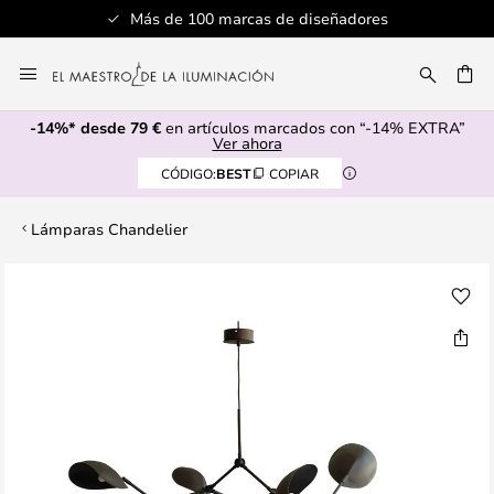
Más de 100 marcas de diseñadores
Ir
al
CAR
contenido
-14%* desde 79 €
en artículos marcados con “-14% EXTRA”
Ver ahora
CÓDIGO:
BEST
COPIAR
Lámparas Chandelier
Saltar
al
final
de
la
galería
de
imágenes