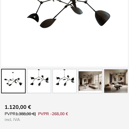
Saltar
1.120,00 €
al
PVPR -268,00 €
PVPR
1.388,00 €
comienzo
incl. IVA
de