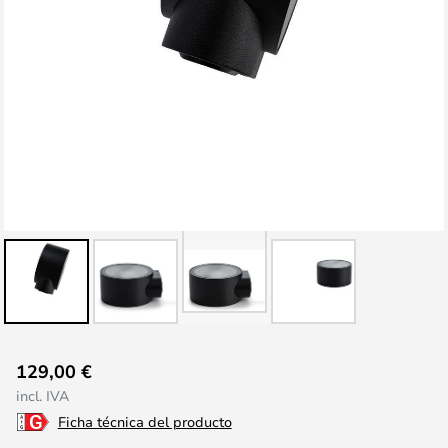
Saltar
129,00 €
al
incl. IVA
comienzo
Ficha técnica del producto
de