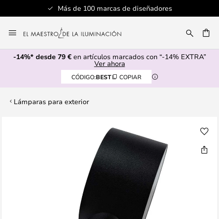
Más de 100 marcas de diseñadores
Ir
al
CAR
contenido
-14%* desde 79 €
en artículos marcados con “-14% EXTRA”
Ver ahora
CÓDIGO:
BEST
COPIAR
Lámparas para exterior
Saltar
al
final
de
la
galería
de
imágenes