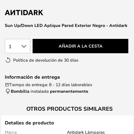
la
galería
de
imágenes
Sun Up/Down LED Aplique Pared Exterior Negro - Antidark
1
AÑADIR A LA CESTA
Política de devolución de 30 días
Información de entrega
Tiempo de entrega: 8 - 12 días laborables
Bombilla
instalada
permanentemente
OTROS PRODUCTOS SIMILARES
Detalles de producto
Marca
Antidark Lámparas