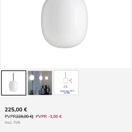
Saltar
225,00 €
al
PVPR -3,00 €
PVPR
228,00 €
comienzo
incl. IVA
de