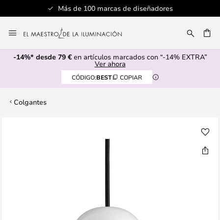
Más de 100 marcas de diseñadores
Ir
al
CAR
contenido
-14%* desde 79 €
en artículos marcados con “-14% EXTRA”
Ver ahora
CÓDIGO:
BEST
COPIAR
Colgantes
Saltar
al
final
de
la
galería
de
imágenes