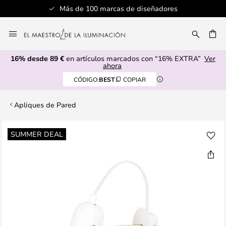
Más de 100 marcas de diseñadores
Ir
al
CAR
contenido
16% desde 89 €
en artículos marcados con “16% EXTRA”
Ver
ahora
CÓDIGO:
BEST
COPIAR
Apliques de Pared
Saltar
SUMMER DEAL
al
final
de
la
galería
de
imágenes