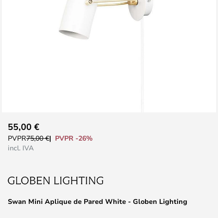
Saltar
55,00 €
al
PVPR -26%
PVPR
75,00 €
comienzo
incl. IVA
de
la
galería
de
Swan Mini Aplique de Pared White - Globen Lighting
imágenes