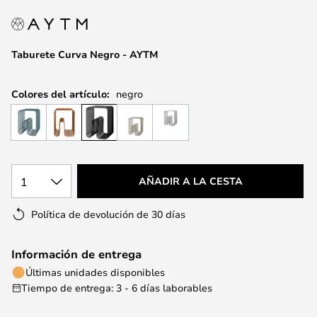
la
galería
de
Taburete Curva Negro - AYTM
imágenes
Colores del artículo:
negro
1
AÑADIR A LA CESTA
Política de devolución de 30 días
Información de entrega
Últimas unidades disponibles
Tiempo de entrega: 3 - 6 días laborables