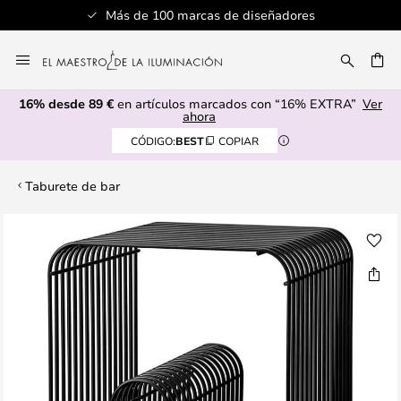
Más de 100 marcas de diseñadores
Ir
al
CAR
contenido
16% desde 89 €
en artículos marcados con “16% EXTRA”
Ver
ahora
CÓDIGO:
BEST
COPIAR
Taburete de bar
Saltar
al
final
de
la
galería
de
imágenes