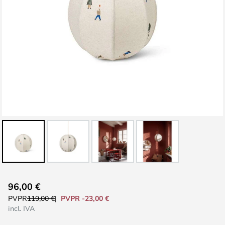
Saltar
96,00 €
al
PVPR -23,00 €
PVPR
119,00 €
comienzo
incl. IVA
de