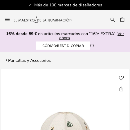
Más de 100 marcas de diseñadores
Ir
al
CAR
contenido
16% desde 89 €
en artículos marcados con “16% EXTRA”
Ver
ahora
CÓDIGO:
BEST
COPIAR
Pantallas y Accesorios
Saltar
al
final
de
la
galería
de
imágenes