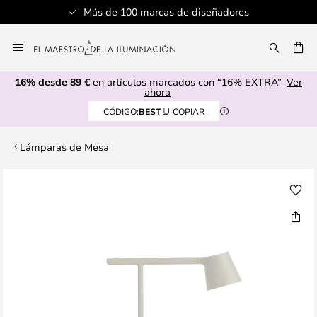
Más de 100 marcas de diseñadores
Ir
al
CAR
contenido
16% desde 89 €
en artículos marcados con “16% EXTRA”
Ver
ahora
CÓDIGO:
BEST
COPIAR
Lámparas de Mesa
Saltar
al
final
de
la
galería
de
imágenes