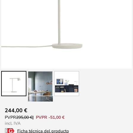
Saltar
244,00 €
al
PVPR -51,00 €
PVPR
295,00 €
comienzo
incl. IVA
de
Ficha técnica del producto