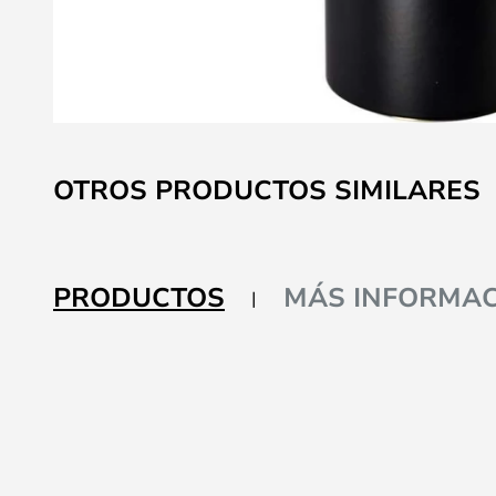
Saltar
al
OTROS PRODUCTOS SIMILARES
comienzo
de
la
galería
PRODUCTOS
MÁS INFORMAC
de
imágenes