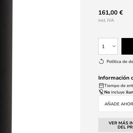
161,00 €
incl. IVA
1
Política de d
Información 
Tiempo de ent
No
incluye
ilu
AÑADE AHORA
VER MÁS I
DEL P