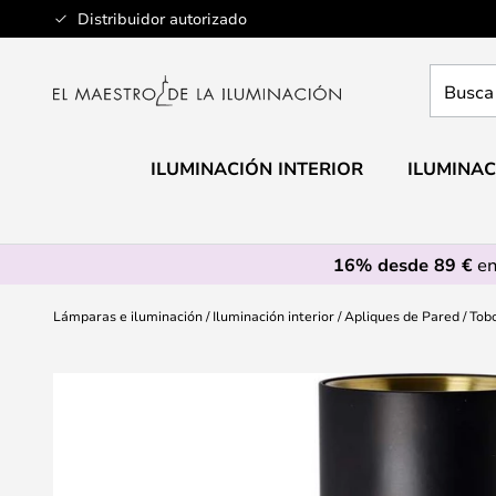
Ir
Distribuidor autorizado
al
contenido
Busca
aquí
tu
lámpar
ILUMINACIÓN INTERIOR
ILUMINAC
16% desde 89 €
en
Lámparas e iluminación
Iluminación interior
Apliques de Pared
Tob
Saltar
al
final
de