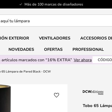
Más de 100 marcas de diseñadores
a
IÓN EXTERIOR
VENTILADORES
ACCESORIOS D
NOVEDADES
OFERTAS
PROFESSIONAL
 artículos marcados con “16% EXTRA”
Ver ahora
CÓDIGO
o 65 Lámpara de Pared Black - DCW
Tobo 65 Lámpa