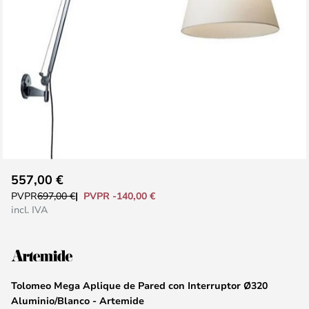
Saltar
557,00 €
al
PVPR -140,00 €
PVPR
697,00 €
comienzo
incl. IVA
de
la
galería
de
Tolomeo Mega Aplique de Pared con Interruptor Ø320
imágenes
Aluminio/Blanco - Artemide