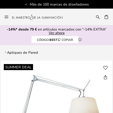
Más de 100 marcas de diseñadores
Ir
al
CAR
contenido
-14%* desde 79 €
en artículos marcados con “-14% EXTRA”
Ver ahora
CÓDIGO:
BEST
COPIAR
Apliques de Pared
Saltar
SUMMER DEAL
al
final
de
la
galería
de
imágenes