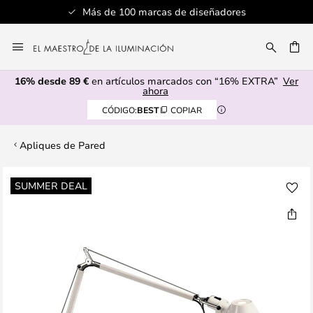
Más de 100 marcas de diseñadores
Ir
al
CAR
contenido
16% desde 89 €
en artículos marcados con “16% EXTRA”
Ver
ahora
CÓDIGO:
BEST
COPIAR
Apliques de Pared
Saltar
SUMMER DEAL
al
final
de
la
galería
de
imágenes