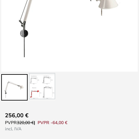
Saltar
256,00 €
al
PVPR -64,00 €
PVPR
320,00 €
comienzo
incl. IVA
de