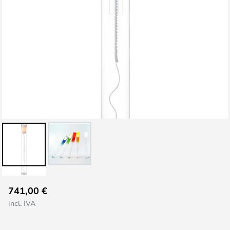
Saltar
741,00 €
al
incl. IVA
comienzo
de