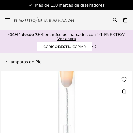
Más de 100 marcas de diseñadores
Ir
al
CAR
contenido
-14%* desde 79 €
en artículos marcados con “-14% EXTRA”
Ver ahora
CÓDIGO:
BEST
COPIAR
Lámparas de Pie
Saltar
al
final
de
la
galería
de
imágenes