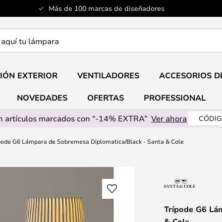
Más de 100 marcas de diseñadores
a
IÓN EXTERIOR
VENTILADORES
ACCESORIOS D
NOVEDADES
OFERTAS
PROFESSIONAL
 artículos marcados con “-14% EXTRA”
Ver ahora
CÓDIG
pode G6 Lámpara de Sobremesa Diplomatica/Black - Santa & Cole
Trípode G6 Lá
& Cole