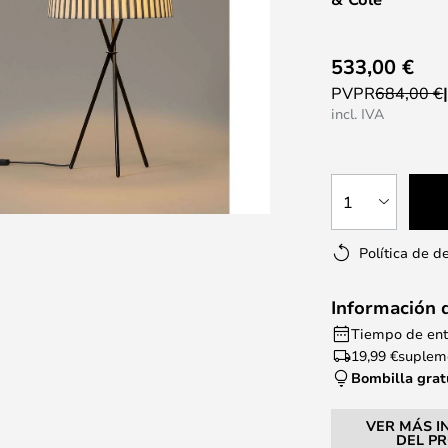
533,00 €
PVPR
684,00 €
incl. IVA
1
Política de d
Información 
Tiempo de entr
19,99 €
supleme
Bombilla grat
VER MÁS I
DEL P