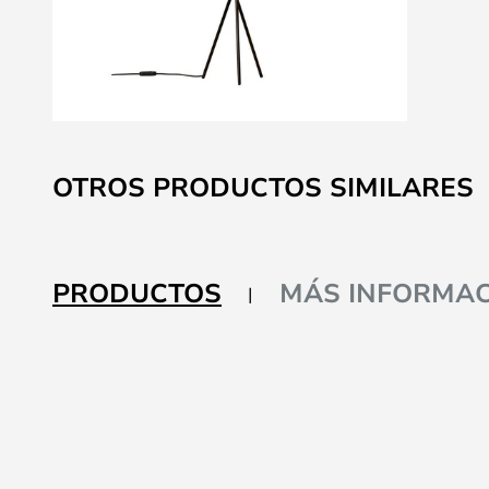
Saltar
al
OTROS PRODUCTOS SIMILARES
comienzo
de
la
galería
PRODUCTOS
MÁS INFORMAC
de
imágenes