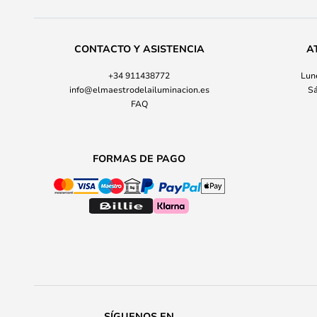
CONTACTO Y ASISTENCIA
A
+34 911438772
Lune
info@elmaestrodelailuminacion.es
Sá
FAQ
FORMAS DE PAGO
SÍGUENOS EN