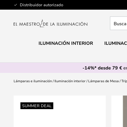
Ir
Distribuidor autorizado
al
contenido
Busca
aquí
tu
lámpar
ILUMINACIÓN INTERIOR
ILUMINAC
-14%* desde 79 €
en
Lámparas e iluminación
Iluminación interior
Lámparas de Mesa
Trí
Saltar
al
SUMMER DEAL
final
de