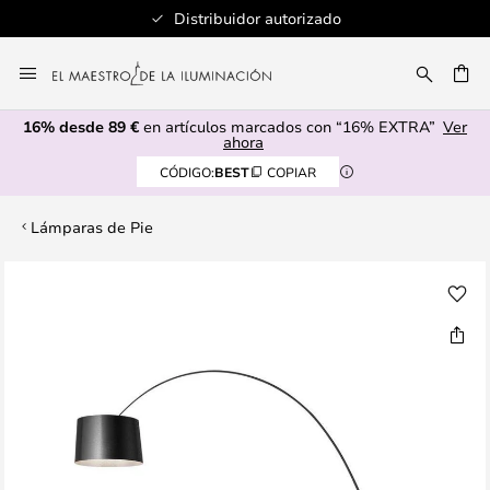
Distribuidor autorizado
Ir
al
CAR
contenido
16% desde 89 €
en artículos marcados con “16% EXTRA”
Ver
ahora
CÓDIGO:
BEST
COPIAR
Lámparas de Pie
Saltar
al
final
de
la
galería
de
imágenes