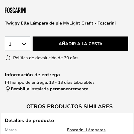
la
galería
de
Twiggy Elle Lámpara de pie MyLight Grafit - Foscarini
imágenes
1
AÑADIR A LA CESTA
Política de devolución de 30 días
Información de entrega
Tiempo de entrega: 13 - 18 días laborables
Bombilla
instalada
permanentemente
OTROS PRODUCTOS SIMILARES
Detalles de producto
Marca
Foscarini Lámparas