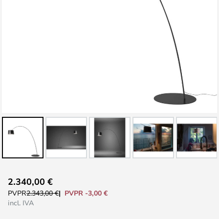
Saltar
2.340,00 €
al
PVPR -3,00 €
PVPR
2.343,00 €
comienzo
incl. IVA
de