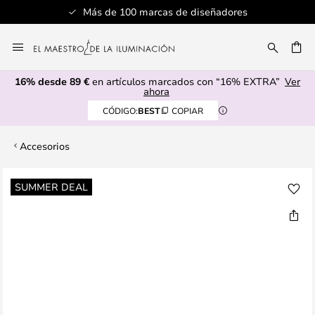
Más de 100 marcas de diseñadores
Ir
al
CAR
contenido
16% desde 89 €
en artículos marcados con “16% EXTRA”
Ver
ahora
CÓDIGO:
BEST
COPIAR
Accesorios
Saltar
SUMMER DEAL
al
final
de
la
galería
de
imágenes