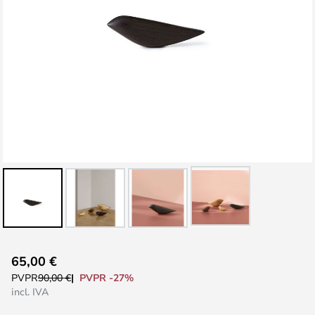
Saltar
65,00 €
al
PVPR -27%
PVPR
90,00 €
comienzo
incl. IVA
de