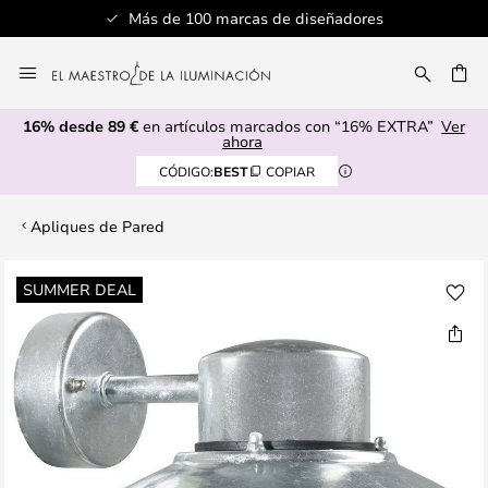
Más de 100 marcas de diseñadores
Ir
al
CAR
contenido
16% desde 89 €
en artículos marcados con “16% EXTRA”
Ver
ahora
CÓDIGO:
BEST
COPIAR
Apliques de Pared
Saltar
SUMMER DEAL
al
final
de
la
galería
de
imágenes