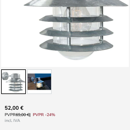
Saltar
52,00 €
al
PVPR -24%
PVPR
69,00 €
comienzo
incl. IVA
de