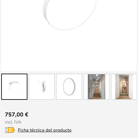
Saltar
757,00 €
al
incl. IVA
comienzo
Ficha técnica del producto
de