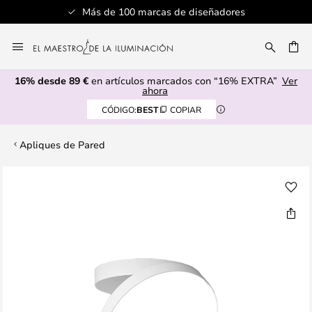
Más de 100 marcas de diseñadores
Ir
al
CAR
contenido
16% desde 89 €
en artículos marcados con “16% EXTRA”
Ver
ahora
CÓDIGO:
BEST
COPIAR
Apliques de Pared
Saltar
al
final
de
la
galería
de
imágenes