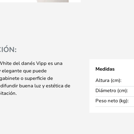
IÓN:
hite del danés Vipp es una
Medidas
y elegante que puede
gabinete o superficie de
Altura (cm):
difundir buena luz y estética de
Diámetro (cm):
itación.
Peso neto (kg):
edor de una base de mármol, que
 expresión escultórica que
es posible que piense en los
prieta los ojos juntos. Sin