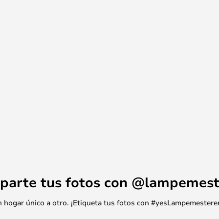
la gama de mármol de Vipp ; La
, y las tradiciones de diseño
forma, los colores y la
parte tus fotos con @lampemest
 un hogar único a otro. ¡Etiqueta tus fotos con #yesLampemestere