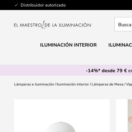
Ir
Distribuidor autorizado
al
contenido
Busca
aquí
tu
lámpar
ILUMINACIÓN INTERIOR
ILUMINAC
-14%* desde 79 €
en
Lámparas e iluminación
Iluminación interior
Lámparas de Mesa
Vip
Saltar
al
final
de