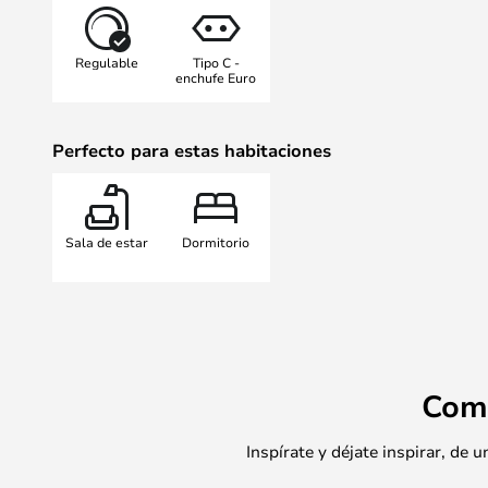
embargo, no te equivoques sobre 
lámpara es increíblemente moderna
Regulable
Tipo C -
minimalista escandinavo exudan la 
enchufe Euro
simplicidad.
Perfecto para estas habitaciones
Sala de estar
Dormitorio
Com
Inspírate y déjate inspirar, de