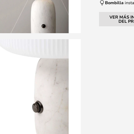
Bombilla
inst
VER MÁS I
DEL P