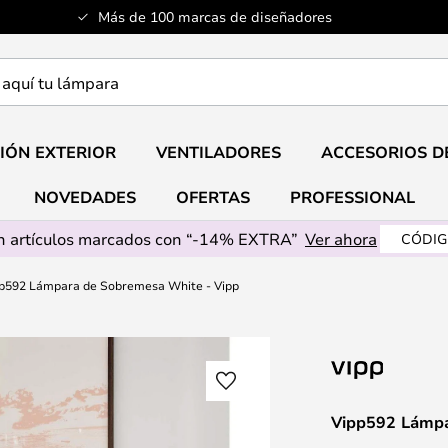
Más de 100 marcas de diseñadores
a
IÓN EXTERIOR
VENTILADORES
ACCESORIOS D
NOVEDADES
OFERTAS
PROFESSIONAL
 artículos marcados con “-14% EXTRA”
Ver ahora
CÓDIG
p592 Lámpara de Sobremesa White - Vipp
Vipp592 Lámpa