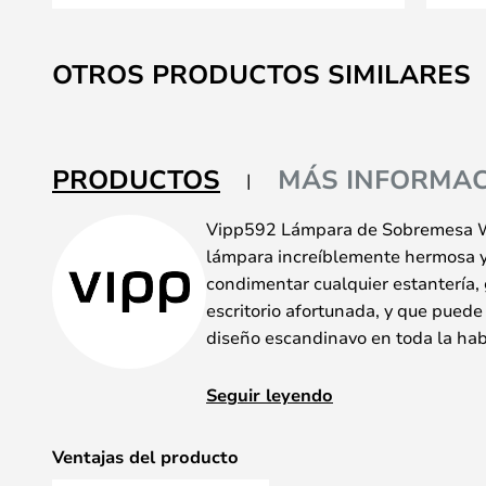
Saltar
al
OTROS PRODUCTOS SIMILARES
comienzo
de
la
galería
PRODUCTOS
MÁS INFORMAC
de
imágenes
Vipp592 Lámpara de Sobremesa W
lámpara increíblemente hermosa 
condimentar cualquier estantería, 
escritorio afortunada, y que puede 
diseño escandinavo en toda la hab
La lámpara está construida alred
Seguir leyendo
realmente pone dos líneas bajo la
completa la pantalla opalizada, y 
Ventajas del producto
jarrones griegos olímpicos cuando a