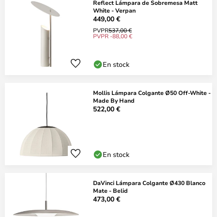
Reflect Lámpara de Sobremesa Matt
White - Verpan
449,00 €
PVPR
537,00 €
PVPR -88,00 €
En stock
Mollis Lámpara Colgante Ø50 Off-White -
Made By Hand
522,00 €
En stock
DaVinci Lámpara Colgante Ø430 Blanco
Mate - Belid
473,00 €