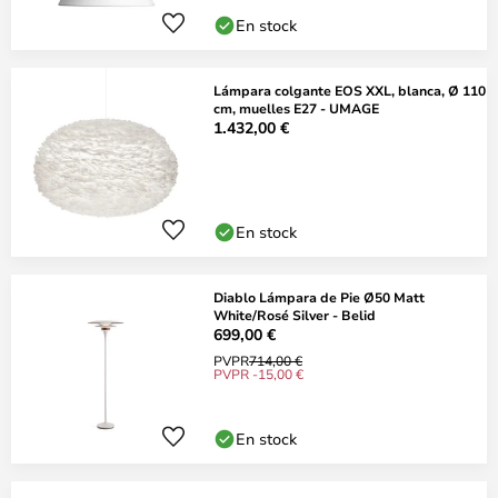
En stock
Lámpara colgante EOS XXL, blanca, Ø 110
cm, muelles E27 - UMAGE
1.432,00 €
En stock
Diablo Lámpara de Pie Ø50 Matt
White/Rosé Silver - Belid
699,00 €
PVPR
714,00 €
PVPR -15,00 €
En stock