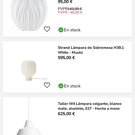
95,00 €
PVPR
143,00 €
PVPR -48,00 €
En stock
Strand Lámpara de Sobremesa H39,1
White - Muuto
595,00 €
En stock
Taller W4 Lámpara colgante, blanco
mate, aluminio, E27 - Hecha a mano
625,00 €