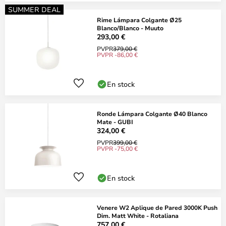
SUMMER DEAL
Rime Lámpara Colgante Ø25
Blanco/Blanco - Muuto
293,00 €
PVPR
379,00 €
PVPR -86,00 €
En stock
Ronde Lámpara Colgante Ø40 Blanco
Mate - GUBI
324,00 €
PVPR
399,00 €
PVPR -75,00 €
En stock
Venere W2 Aplique de Pared 3000K Push
Dim. Matt White - Rotaliana
757,00 €