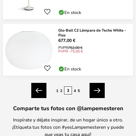
En stock
Glo-Ball C2 Lámpara de Techo White -
Flos
677,00 €
PVPR
752,00 €
PVPR -75,00 €
En stock
Página
3
Página
1
2
4
5
Anterior
Siguiente
Comparte tus fotos con @lampemesteren
Inspírate y déjate inspirar, de un hogar único a otro.
¡Etiqueta tus fotos con #yesLampemesteren y puede
que veas tu casa aquí!