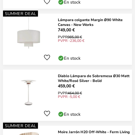
En stock
SUMMER DEAL
Lámpara colgante Margin Ø90 White
Canvas - New Works
749,00 €
PVPR
985,00 €
PVPR -236,00 €
En stock
Diablo Lámpara de Sobremesa Ø30 Matt
White/Rosé Silver - Belid
459,00 €
PVPR
464,00 €
PVPR -5,00 €
En stock
SUMMER DEAL
Moire Jarrón H20 Off-White - Ferm Living