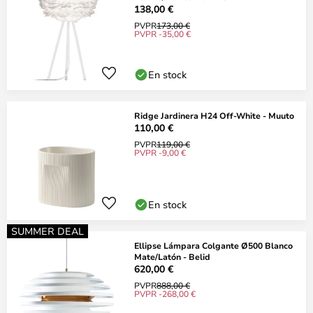
138,00 €
PVPR
173,00 €
PVPR -35,00 €
En stock
Ridge Jardinera H24 Off-White - Muuto
110,00 €
PVPR
119,00 €
PVPR -9,00 €
En stock
SUMMER DEAL
Ellipse Lámpara Colgante Ø500 Blanco
Mate/Latón - Belid
620,00 €
PVPR
888,00 €
PVPR -268,00 €