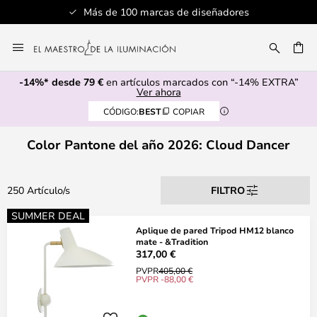
Más de 100 marcas de diseñadores
Se
Ir
al
CAR
contenido
-14%* desde 79 €
en artículos marcados con “-14% EXTRA”
Ver ahora
CÓDIGO:
BEST
COPIAR
Color Pantone del año 2026: Cloud Dancer
250 Artículo/s
FILTRO
SUMMER DEAL
Aplique de pared Tripod HM12 blanco
mate - &Tradition
317,00 €
PVPR
405,00 €
PVPR -88,00 €