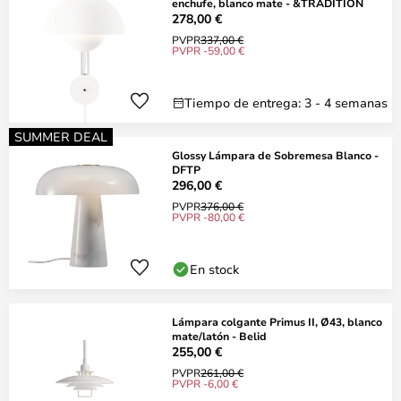
enchufe, blanco mate - &TRADITION
278,00 €
PVPR
337,00 €
PVPR -59,00 €
Tiempo de entrega: 3 - 4 semanas
SUMMER DEAL
Glossy Lámpara de Sobremesa Blanco -
DFTP
296,00 €
PVPR
376,00 €
PVPR -80,00 €
En stock
Lámpara colgante Primus II, Ø43, blanco
mate/latón - Belid
255,00 €
PVPR
261,00 €
PVPR -6,00 €