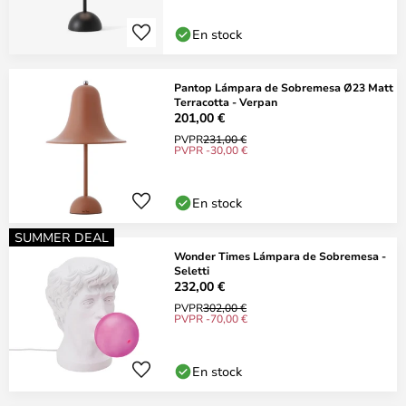
En stock
Pantop Lámpara de Sobremesa Ø23 Matt
Terracotta - Verpan
201,00 €
PVPR
231,00 €
PVPR -30,00 €
En stock
SUMMER DEAL
Wonder Times Lámpara de Sobremesa -
Seletti
232,00 €
PVPR
302,00 €
PVPR -70,00 €
En stock