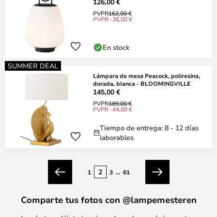
126,00 €
PVPR
162,00 €
PVPR -36,00 €
En stock
SUMMER DEAL
Lámpara de mesa Peacock, poliresina,
dorada, blanca - BLOOMINGVILLE
145,00 €
PVPR
189,00 €
PVPR -44,00 €
Tiempo de entrega: 8 - 12 días
laborables
Página
2
1
3
...
61
Anterior
Siguiente
Comparte tus fotos con @lampemesteren