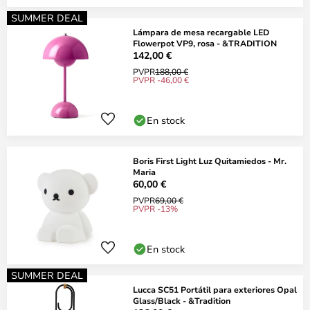
SUMMER DEAL
Lámpara de mesa recargable LED
Flowerpot VP9, rosa - &TRADITION
142,00 €
PVPR
188,00 €
PVPR -46,00 €
En stock
Boris First Light Luz Quitamiedos - Mr.
Maria
60,00 €
PVPR
69,00 €
PVPR -13%
En stock
SUMMER DEAL
Lucca SC51 Portátil para exteriores Opal
Glass/Black - &Tradition