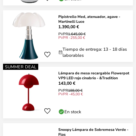
Pipistrello Med, atenuador, agave -
Martinelli Luce
1.390,00 €
PVPR
1.645,00 €
PVPR -255,00 €
Tiempo de entrega: 13 - 18 días
laborables
SUMMER DEAL
Lámpara de mesa recargable Flowerpot
VP9 LED rojo cinabrio - &Tradition
143,00 €
PVPR
188,00 €
PVPR -45,00 €
En stock
Snoopy Lámpara de Sobremesa Verde -
Flos