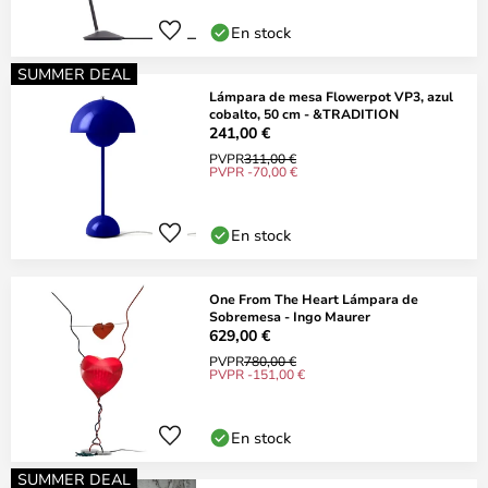
En stock
SUMMER DEAL
Lámpara de mesa Flowerpot VP3, azul
cobalto, 50 cm - &TRADITION
241,00 €
PVPR
311,00 €
PVPR -70,00 €
En stock
One From The Heart Lámpara de
Sobremesa - Ingo Maurer
629,00 €
PVPR
780,00 €
PVPR -151,00 €
En stock
SUMMER DEAL