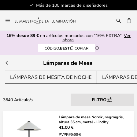
Más de 100 marcas de diseñadores
Ir
al
CAR
contenido
16% desde 89 €
en artículos marcados con “16% EXTRA”
Ver
ahora
CÓDIGO:
BEST
COPIAR
Lámparas de Mesa
LÁMPARAS DE MESITA DE NOCHE
LÁMPARAS DE
3640 Artículo/s
FILTRO
Lámpara de mesa Norvik, negro/gris,
altura 35 cm, metal - Lindby
41,00 €
PVPR
70,00 €