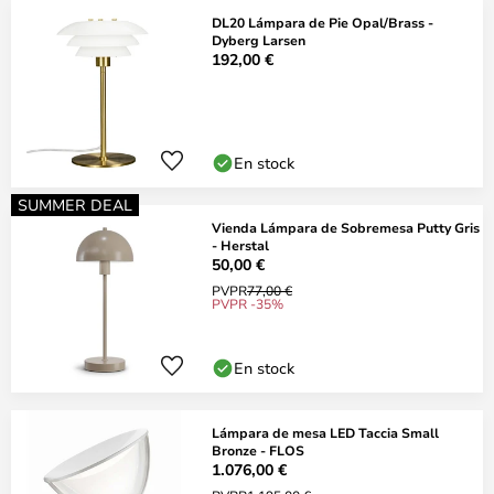
DL20 Lámpara de Pie Opal/Brass -
Dyberg Larsen
192,00 €
En stock
SUMMER DEAL
Vienda Lámpara de Sobremesa Putty Gris
- Herstal
50,00 €
PVPR
77,00 €
PVPR -35%
En stock
Lámpara de mesa LED Taccia Small
Bronze - FLOS
1.076,00 €