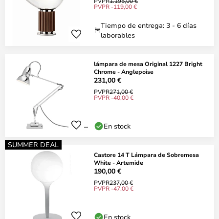
PVPR
1.195,00 €
PVPR -119,00 €
Tiempo de entrega: 3 - 6 días
laborables
lámpara de mesa Original 1227 Bright
Chrome - Anglepoise
231,00 €
PVPR
271,00 €
PVPR -40,00 €
En stock
SUMMER DEAL
Castore 14 T Lámpara de Sobremesa
White - Artemide
190,00 €
PVPR
237,00 €
PVPR -47,00 €
En stock