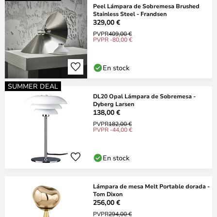
Peel Lámpara de Sobremesa Brushed
Stainless Steel - Frandsen
329,00 €
PVPR
409,00 €
PVPR -80,00 €
En stock
SUMMER DEAL
DL20 Opal Lámpara de Sobremesa -
Dyberg Larsen
138,00 €
PVPR
182,00 €
PVPR -44,00 €
En stock
Lámpara de mesa Melt Portable dorada -
Tom Dixon
256,00 €
PVPR
294,00 €