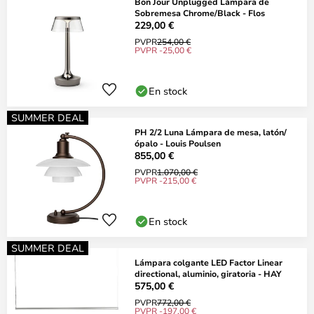
Bon Jour Unplugged Lámpara de
Sobremesa Chrome/Black - Flos
229,00 €
PVPR
254,00 €
PVPR -25,00 €
En stock
SUMMER DEAL
PH 2/2 Luna Lámpara de mesa, latón/
ópalo - Louis Poulsen
855,00 €
PVPR
1.070,00 €
PVPR -215,00 €
En stock
SUMMER DEAL
Lámpara colgante LED Factor Linear
directional, aluminio, giratoria - HAY
575,00 €
PVPR
772,00 €
PVPR -197,00 €