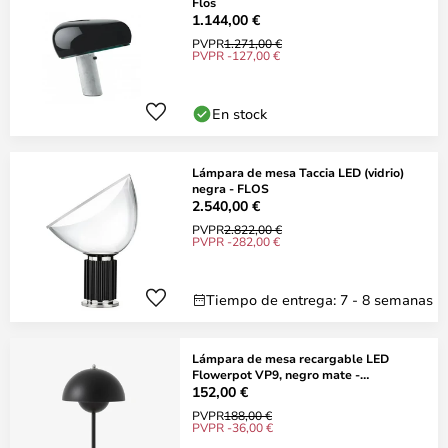
Flos
1.144,00 €
PVPR
1.271,00 €
PVPR -127,00 €
En stock
Lámpara de mesa Taccia LED (vidrio)
negra - FLOS
2.540,00 €
PVPR
2.822,00 €
PVPR -282,00 €
Tiempo de entrega: 7 - 8 semanas
Lámpara de mesa recargable LED
Flowerpot VP9, negro mate -
&TRADITION
152,00 €
PVPR
188,00 €
PVPR -36,00 €