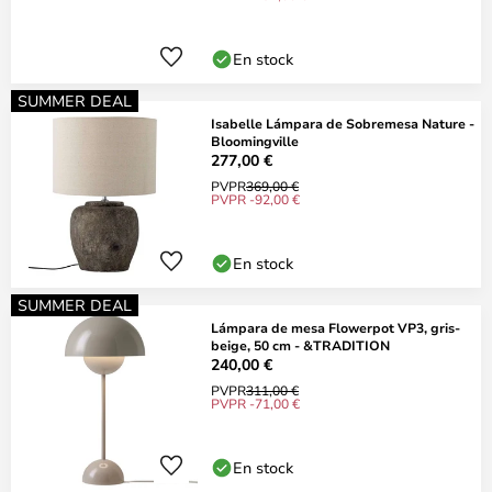
En stock
SUMMER DEAL
Isabelle Lámpara de Sobremesa Nature -
Bloomingville
277,00 €
PVPR
369,00 €
PVPR -92,00 €
En stock
SUMMER DEAL
Lámpara de mesa Flowerpot VP3, gris-
beige, 50 cm - &TRADITION
240,00 €
PVPR
311,00 €
PVPR -71,00 €
En stock