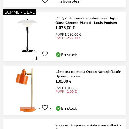
laborables
SUMMER DEAL
PH 3/2 Lámpara de Sobremesa High-
Gloss Chrome-Plated - Louis Poulsen
1.025,00 €
PVPR
1.280,00 €
PVPR -255,00 €
En stock
Lámpara de mesa Ocean Naranja/Latón -
Dyberg Larsen
100,00 €
PVPR
101,00 €
PVPR -1,00 €
En stock
Snoopy Lámpara de Sobremesa Black -