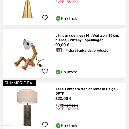
PVPR -38,00 €
En stock
Lámpara de mesa Mr. Wattson, 26 cm,
blanca - Piffany Copenhagen
99,00 €
Ficha técnica del producto
En stock
SUMMER DEAL
Takai Lámpara de Sobremesa Beige -
DFTP
320,00 €
PVPR
407,00 €
PVPR -87,00 €
En stock