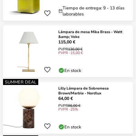
Tiempo de entrega: 9 - 13 días
laborables
Lámpara de mesa Mika Brass - Watt
&amp; Veke
115,00 €
PVPR
130,00 €
PVPR -15,00 €
En stock
SUMMER DEAL
Lilly Lámpara de Sobremesa
Brown/Marble - Nordlux
64,00 €
PVPR
86,00 €
PVPR -25%
En stock