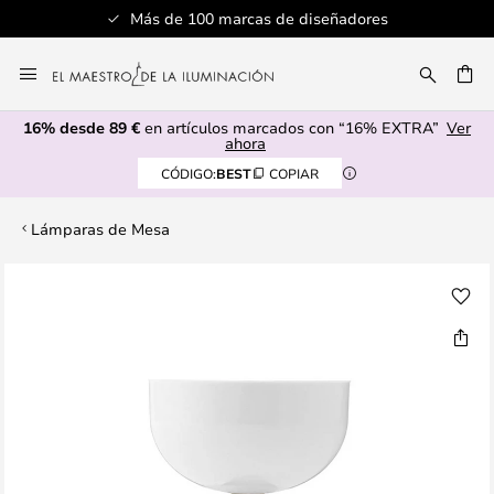
Más de 100 marcas de diseñadores
Ir
al
CAR
contenido
16% desde 89 €
en artículos marcados con “16% EXTRA”
Ver
ahora
CÓDIGO:
BEST
COPIAR
Lámparas de Mesa
Saltar
al
final
de
la
galería
de
imágenes