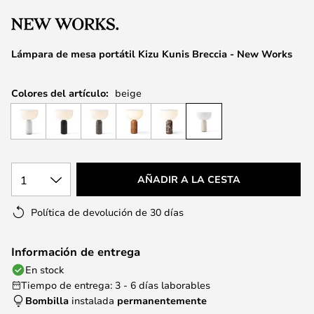
la
galería
de
Lámpara de mesa portátil Kizu Kunis Breccia - New Works
imágenes
Colores del artículo:
beige
1
AÑADIR A LA CESTA
Política de devolución de 30 días
Información de entrega
En stock
Tiempo de entrega: 3 - 6 días laborables
Bombilla
instalada
permanentemente