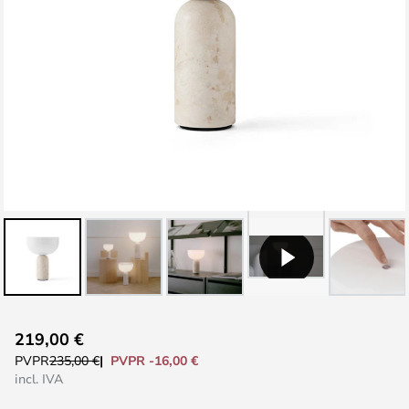
Saltar
219,00 €
al
PVPR -16,00 €
PVPR
235,00 €
comienzo
incl. IVA
de