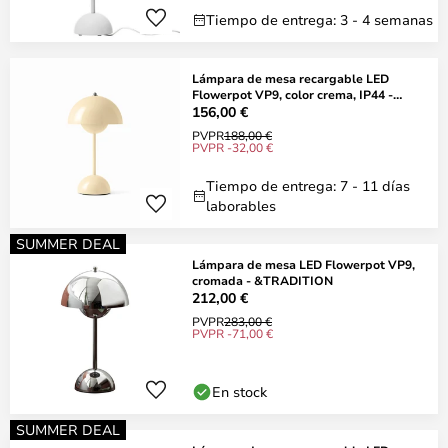
Tiempo de entrega: 3 - 4 semanas
Lámpara de mesa recargable LED
Flowerpot VP9, color crema, IP44 -
&TRADITION
156,00 €
PVPR
188,00 €
PVPR -32,00 €
Tiempo de entrega: 7 - 11 días
laborables
SUMMER DEAL
Lámpara de mesa LED Flowerpot VP9,
cromada - &TRADITION
212,00 €
PVPR
283,00 €
PVPR -71,00 €
En stock
SUMMER DEAL