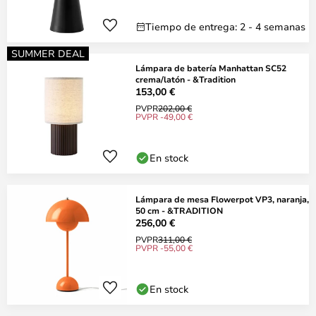
Tiempo de entrega: 2 - 4 semanas
SUMMER DEAL
Lámpara de batería Manhattan SC52
crema/latón - &Tradition
153,00 €
PVPR
202,00 €
PVPR -49,00 €
En stock
Lámpara de mesa Flowerpot VP3, naranja,
50 cm - &TRADITION
256,00 €
PVPR
311,00 €
PVPR -55,00 €
En stock