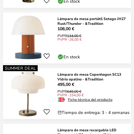
En stock
Lámpara de mesa portátil Setago JH27
Rust/Thunder - &Tradition
108,00 €
PVPR
134,00 €
PVPR -26,00 €
En stock
SUMMER DEAL
Lámpara de mesa Copenhagen SC13
Vidrio opalino - &Tradition
495,00 €
PVPR
649,00 €
PVPR -154,00 €
Ficha técnica del producto
Tiempo de entrega: 3 - 4 semanas
Lámpara de mesa recargable LED