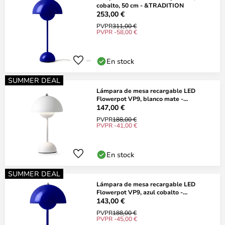
cobalto, 50 cm - &TRADITION
253,00 €
PVPR
311,00 €
PVPR -58,00 €
En stock
SUMMER DEAL
Lámpara de mesa recargable LED
Flowerpot VP9, blanco mate -
&TRADITION
147,00 €
PVPR
188,00 €
PVPR -41,00 €
En stock
SUMMER DEAL
Lámpara de mesa recargable LED
Flowerpot VP9, azul cobalto -
&TRADITION
143,00 €
PVPR
188,00 €
PVPR -45,00 €