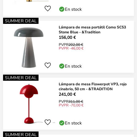
En stock
SUMMER DEAL
Lámpara de mesa portátil Como SC53
Stone Blue - &Tradition
156,00 €
PVPR
202,00 €
PVPR -46,00 €
En stock
SUMMER DEAL
Lámpara de mesa Flowerpot VP3, rojo
cinabrio, 50 cm - &TRADITION
241,00 €
PVPR
311,00 €
PVPR -70,00 €
En stock
SUMMER DEAL