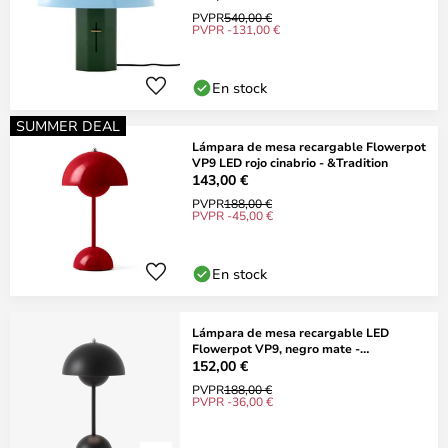
PVPR
540,00 €
PVPR -131,00 €
En stock
SUMMER DEAL
Lámpara de mesa recargable Flowerpot
VP9 LED rojo cinabrio - &Tradition
143,00 €
PVPR
188,00 €
PVPR -45,00 €
En stock
Lámpara de mesa recargable LED
Flowerpot VP9, negro mate -
&TRADITION
152,00 €
PVPR
188,00 €
PVPR -36,00 €