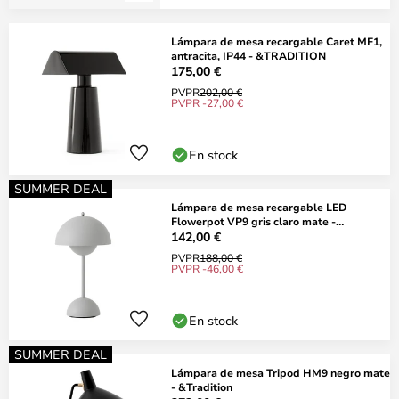
Lámpara de mesa recargable Caret MF1,
antracita, IP44 - &TRADITION
175,00 €
PVPR
202,00 €
PVPR -27,00 €
En stock
SUMMER DEAL
Lámpara de mesa recargable LED
Flowerpot VP9 gris claro mate -
&TRADITION
142,00 €
PVPR
188,00 €
PVPR -46,00 €
En stock
SUMMER DEAL
Lámpara de mesa Tripod HM9 negro mate
- &Tradition