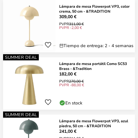
Lámpara de mesa Flowerpot VP3, color
crema, 50 cm - &TRADITION
309,00 €
PVPR
311,00 €
PVPR -2,00 €
Tiempo de entrega: 2 - 4 semanas
SUMMER DEAL
Lámpara de mesa portátil Como SC53
Brass - &Tradition
182,00 €
PVPR
270,00 €
PVPR -88,00 €
En stock
SUMMER DEAL
Lámpara de mesa Flowerpot VP3, azul
piedra, 50 cm - &TRADITION
241,00 €