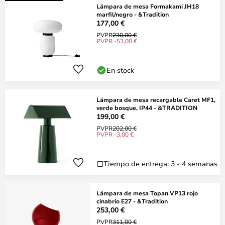
Lámpara de mesa Formakami JH18
marfil/negro - &Tradition
177,00 €
PVPR
230,00 €
PVPR -53,00 €
En stock
Lámpara de mesa recargable Caret MF1,
verde bosque, IP44 - &TRADITION
199,00 €
PVPR
202,00 €
PVPR -3,00 €
Tiempo de entrega: 3 - 4 semanas
Lámpara de mesa Topan VP13 rojo
cinabrio E27 - &Tradition
253,00 €
PVPR
311,00 €