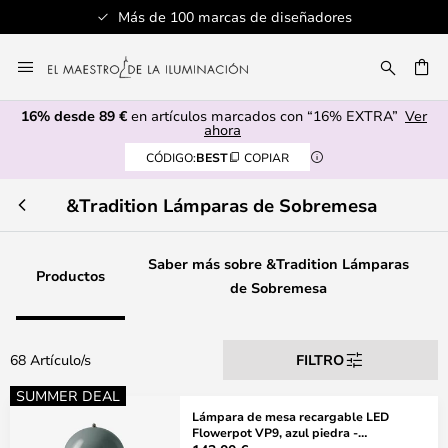
Servicio al cliente profesional
Ir
al
CAR
contenido
16% desde 89 €
en artículos marcados con “16% EXTRA”
Ver
ahora
CÓDIGO:
BEST
COPIAR
&Tradition Lámparas de Sobremesa
Saber más sobre &Tradition Lámparas
Productos
de Sobremesa
68 Artículo/s
FILTRO
SUMMER DEAL
Lámpara de mesa recargable LED
Flowerpot VP9, azul piedra -