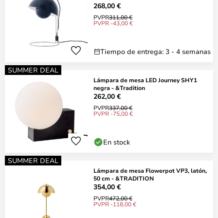
268,00 €
PVPR
311,00 €
PVPR -43,00 €
Tiempo de entrega: 3 - 4 semanas
SUMMER DEAL
Lámpara de mesa LED Journey SHY1
negra - &Tradition
262,00 €
PVPR
337,00 €
PVPR -75,00 €
En stock
SUMMER DEAL
Lámpara de mesa Flowerpot VP3, latón,
50 cm - &TRADITION
354,00 €
PVPR
472,00 €
PVPR -118,00 €