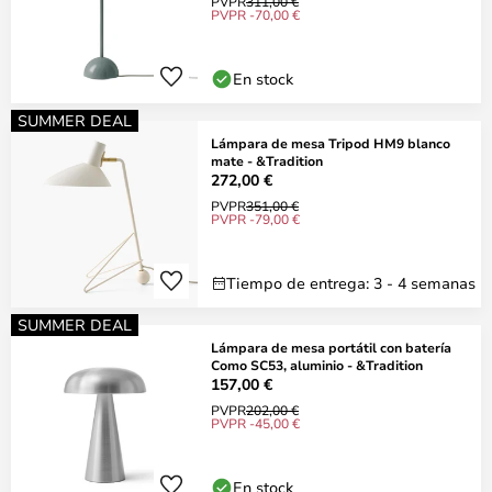
PVPR
311,00 €
PVPR -70,00 €
En stock
SUMMER DEAL
Lámpara de mesa Tripod HM9 blanco
mate - &Tradition
272,00 €
PVPR
351,00 €
PVPR -79,00 €
Tiempo de entrega: 3 - 4 semanas
SUMMER DEAL
Lámpara de mesa portátil con batería
Como SC53, aluminio - &Tradition
157,00 €
PVPR
202,00 €
PVPR -45,00 €
En stock