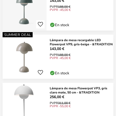
&TRADITION
143,00 €
PVPR
188,00 €
PVPR -45,00 €
En stock
SUMMER DEAL
Lámpara de mesa recargable LED
Flowerpot VP9, gris-beige - &TRADITION
143,00 €
PVPR
188,00 €
PVPR -45,00 €
En stock
Lámpara de mesa Flowerpot VP3, gris
claro mate, 50 cm - &TRADITION
256,00 €
PVPR
311,00 €
PVPR -55,00 €