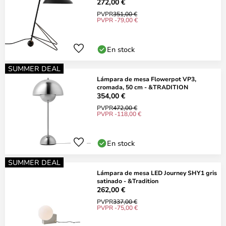
272,00 €
PVPR
351,00 €
PVPR -79,00 €
En stock
SUMMER DEAL
Lámpara de mesa Flowerpot VP3,
cromada, 50 cm - &TRADITION
354,00 €
PVPR
472,00 €
PVPR -118,00 €
En stock
SUMMER DEAL
Lámpara de mesa LED Journey SHY1 gris
satinado - &Tradition
262,00 €
PVPR
337,00 €
PVPR -75,00 €