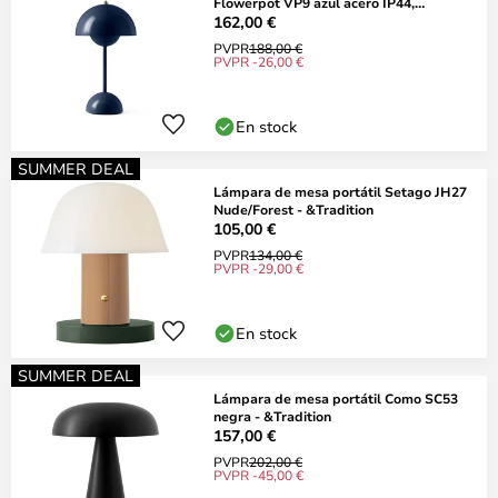
Flowerpot VP9 azul acero IP44,
&TRADITION
162,00 €
PVPR
188,00 €
PVPR -26,00 €
En stock
SUMMER DEAL
Lámpara de mesa portátil Setago JH27
Nude/Forest - &Tradition
105,00 €
PVPR
134,00 €
PVPR -29,00 €
En stock
SUMMER DEAL
Lámpara de mesa portátil Como SC53
negra - &Tradition
157,00 €
PVPR
202,00 €
PVPR -45,00 €