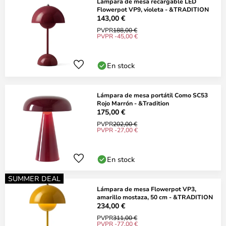
Lámpara de mesa recargable LED
Flowerpot VP9, violeta - &TRADITION
143,00 €
PVPR
188,00 €
PVPR -45,00 €
En stock
Lámpara de mesa portátil Como SC53
Rojo Marrón - &Tradition
175,00 €
PVPR
202,00 €
PVPR -27,00 €
En stock
SUMMER DEAL
Lámpara de mesa Flowerpot VP3,
amarillo mostaza, 50 cm - &TRADITION
234,00 €
PVPR
311,00 €
PVPR -77,00 €