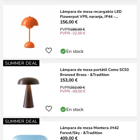
Lámpara de mesa recargable LED
Flowerpot VP9, naranja, IP44 -
&TRADITION
156,00 €
PVPR
188,00 €
PVPR -32,00 €
En stock
SUMMER DEAL
Lámpara de mesa portátil Como SC53
Bronzed Brass - &Tradition
153,00 €
PVPR
202,00 €
PVPR -49,00 €
En stock
SUMMER DEAL
Lámpara de mesa Montera JH42
Forest/Sky - &Tradition
409,00 €