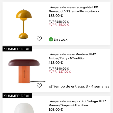
Lámpara de mesa recargable LED
Flowerpot VP9, amarillo mostaza -
&TRADITION
153,00 €
PVPR
188,00 €
PVPR -35,00 €
En stock
SUMMER DEAL
Lámpara de mesa Montera JH42
Amber/Ruby - &Tradition
413,00 €
PVPR
540,00 €
PVPR -127,00 €
Tiempo de entrega: 3 - 4 semanas
SUMMER DEAL
Lámpara de mesa portátil Setago JH27
Maroon/Grape - &Tradition
103,00 €