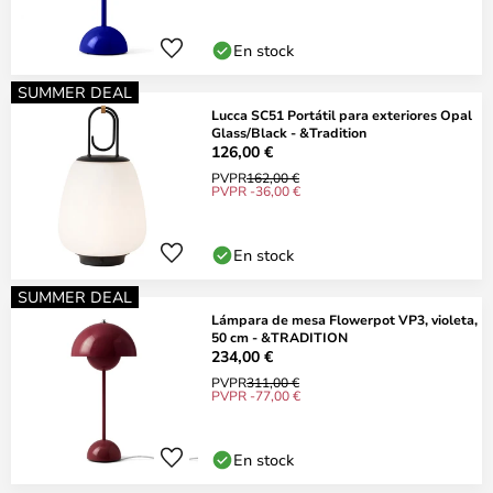
En stock
SUMMER DEAL
Lucca SC51 Portátil para exteriores Opal
Glass/Black - &Tradition
126,00 €
PVPR
162,00 €
PVPR -36,00 €
En stock
SUMMER DEAL
Lámpara de mesa Flowerpot VP3, violeta,
50 cm - &TRADITION
234,00 €
PVPR
311,00 €
PVPR -77,00 €
En stock