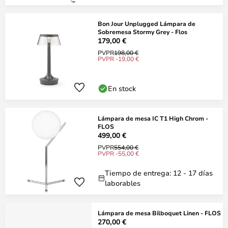
Bon Jour Unplugged Lámpara de
Sobremesa Stormy Grey - Flos
179,00 €
PVPR
198,00 €
PVPR -19,00 €
En stock
Lámpara de mesa IC T1 High Chrom -
FLOS
499,00 €
PVPR
554,00 €
PVPR -55,00 €
Tiempo de entrega: 12 - 17 días
laborables
Lámpara de mesa Bilboquet Linen - FLOS
270,00 €