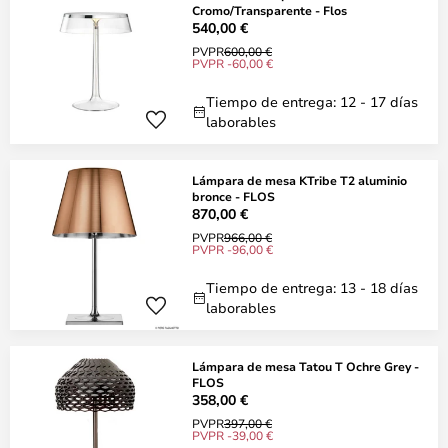
Cromo/Transparente - Flos
540,00 €
PVPR
600,00 €
PVPR -60,00 €
Tiempo de entrega: 12 - 17 días
laborables
Lámpara de mesa KTribe T2 aluminio
bronce - FLOS
870,00 €
PVPR
966,00 €
PVPR -96,00 €
Tiempo de entrega: 13 - 18 días
laborables
Lámpara de mesa Tatou T Ochre Grey -
FLOS
358,00 €
PVPR
397,00 €
PVPR -39,00 €