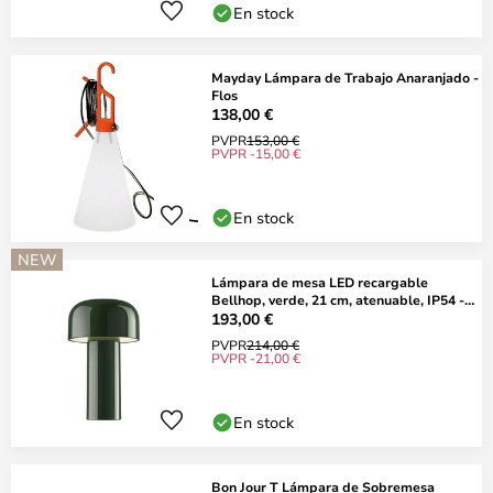
En stock
Mayday Lámpara de Trabajo Anaranjado -
Flos
138,00 €
PVPR
153,00 €
PVPR -15,00 €
En stock
NEW
Lámpara de mesa LED recargable
Bellhop, verde, 21 cm, atenuable, IP54 -
FLOS
193,00 €
PVPR
214,00 €
PVPR -21,00 €
En stock
Bon Jour T Lámpara de Sobremesa