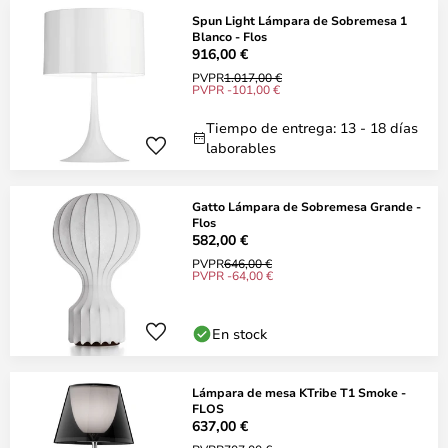
Spun Light Lámpara de Sobremesa 1
Blanco - Flos
916,00 €
PVPR
1.017,00 €
PVPR -101,00 €
Tiempo de entrega: 13 - 18 días
laborables
Gatto Lámpara de Sobremesa Grande -
Flos
582,00 €
PVPR
646,00 €
PVPR -64,00 €
En stock
Lámpara de mesa KTribe T1 Smoke -
FLOS
637,00 €