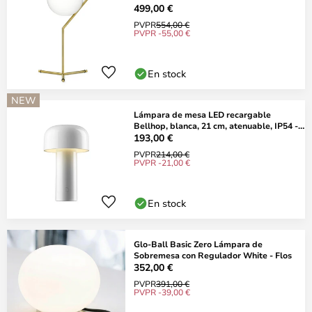
499,00 €
PVPR
554,00 €
PVPR -55,00 €
En stock
NEW
Lámpara de mesa LED recargable
Bellhop, blanca, 21 cm, atenuable, IP54 -
FLOS
193,00 €
PVPR
214,00 €
PVPR -21,00 €
En stock
Glo-Ball Basic Zero Lámpara de
Sobremesa con Regulador White - Flos
352,00 €
PVPR
391,00 €
PVPR -39,00 €