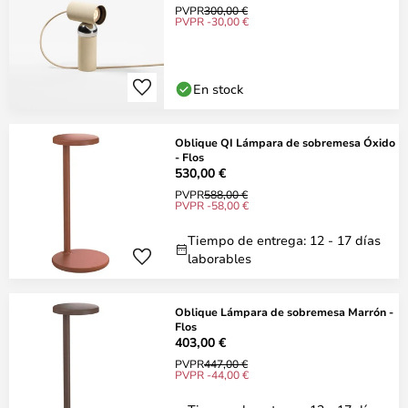
PVPR
300,00 €
PVPR -30,00 €
En stock
Oblique QI Lámpara de sobremesa Óxido
- Flos
530,00 €
PVPR
588,00 €
PVPR -58,00 €
Tiempo de entrega: 12 - 17 días
laborables
Oblique Lámpara de sobremesa Marrón -
Flos
403,00 €
PVPR
447,00 €
PVPR -44,00 €