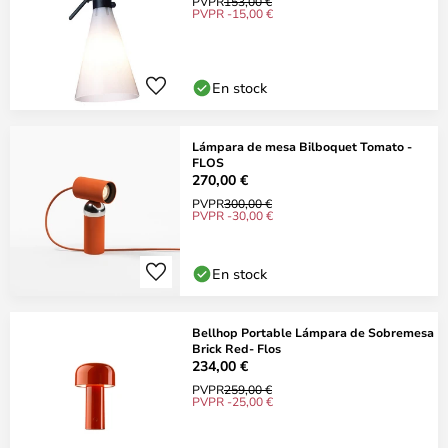
PVPR
153,00 €
PVPR -15,00 €
En stock
Lámpara de mesa Bilboquet Tomato -
FLOS
270,00 €
PVPR
300,00 €
PVPR -30,00 €
En stock
Bellhop Portable Lámpara de Sobremesa
Brick Red- Flos
234,00 €
PVPR
259,00 €
PVPR -25,00 €