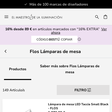
Más de 100 marcas de diseñadores
Ir
al
CAR
contenido
16% desde 89 €
en artículos marcados con “16% EXTRA”
Ver
ahora
CÓDIGO:
BEST
COPIAR
Flos Lámparas de mesa
Saber más sobre Flos Lámparas de
Productos
mesa
149 Artículo/s
FILTRO
Lámpara de mesa LED Taccia Small Black
- FLOS