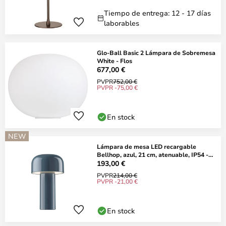
Tiempo de entrega: 12 - 17 días
laborables
Glo-Ball Basic 2 Lámpara de Sobremesa
White - Flos
677,00 €
PVPR
752,00 €
PVPR -75,00 €
En stock
NEW
Lámpara de mesa LED recargable
Bellhop, azul, 21 cm, atenuable, IP54 -
FLOS
193,00 €
PVPR
214,00 €
PVPR -21,00 €
En stock