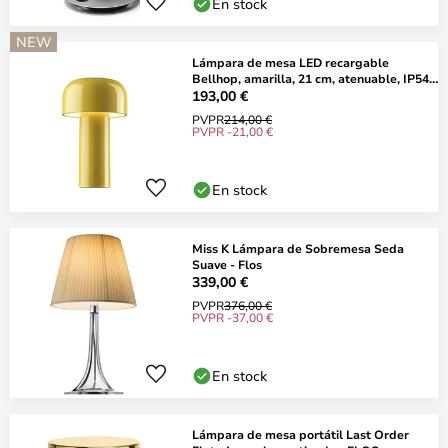
En stock
NEW
Lámpara de mesa LED recargable
Bellhop, amarilla, 21 cm, atenuable, IP54 -
FLOS
193,00 €
PVPR
214,00 €
PVPR -21,00 €
En stock
Miss K Lámpara de Sobremesa Seda
Suave - Flos
339,00 €
PVPR
376,00 €
PVPR -37,00 €
En stock
Lámpara de mesa portátil Last Order