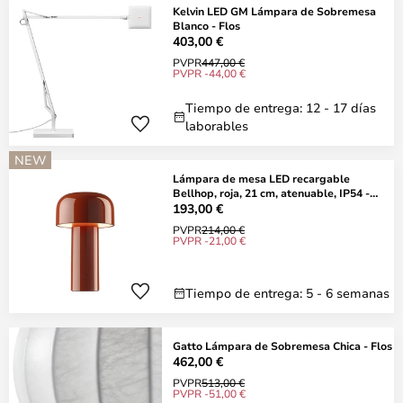
Kelvin LED GM Lámpara de Sobremesa
Blanco - Flos
403,00 €
PVPR
447,00 €
PVPR -44,00 €
Tiempo de entrega: 12 - 17 días
laborables
NEW
Lámpara de mesa LED recargable
Bellhop, roja, 21 cm, atenuable, IP54 -
FLOS
193,00 €
PVPR
214,00 €
PVPR -21,00 €
Tiempo de entrega: 5 - 6 semanas
Gatto Lámpara de Sobremesa Chica - Flos
462,00 €
PVPR
513,00 €
PVPR -51,00 €