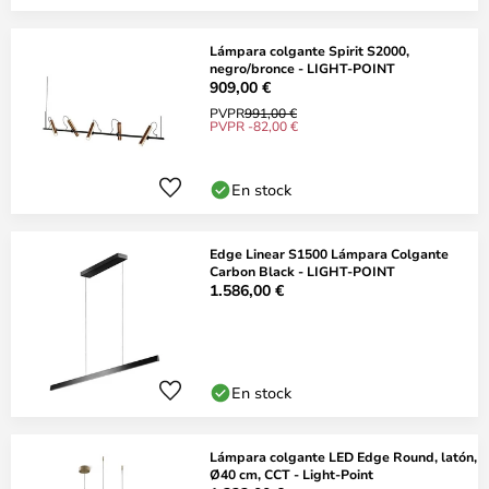
Lámpara colgante Spirit S2000,
negro/bronce - LIGHT-POINT
909,00 €
PVPR
991,00 €
PVPR -82,00 €
En stock
Edge Linear S1500 Lámpara Colgante
Carbon Black - LIGHT-POINT
1.586,00 €
En stock
Lámpara colgante LED Edge Round, latón,
Ø40 cm, CCT - Light-Point