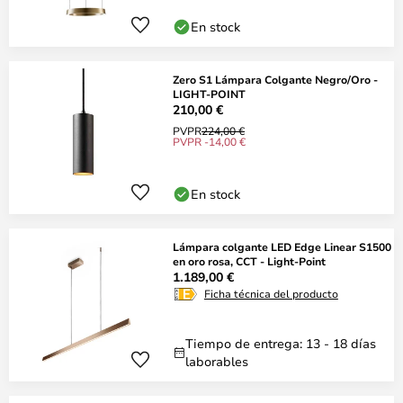
En stock
Zero S1 Lámpara Colgante Negro/Oro -
LIGHT-POINT
210,00 €
PVPR
224,00 €
PVPR -14,00 €
En stock
Lámpara colgante LED Edge Linear S1500
en oro rosa, CCT - Light-Point
1.189,00 €
Ficha técnica del producto
Tiempo de entrega: 13 - 18 días
laborables