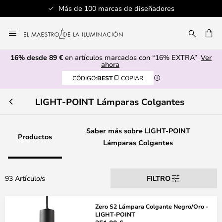
Más de 100 marcas de diseñadores
Ir
al
CAR
contenido
16% desde 89 €
en artículos marcados con “16% EXTRA”
Ver
ahora
CÓDIGO:
BEST
COPIAR
LIGHT-POINT Lámparas Colgantes
Saber más sobre LIGHT-POINT
Productos
Lámparas Colgantes
93 Artículo/s
FILTRO
Zero S2 Lámpara Colgante Negro/Oro -
LIGHT-POINT