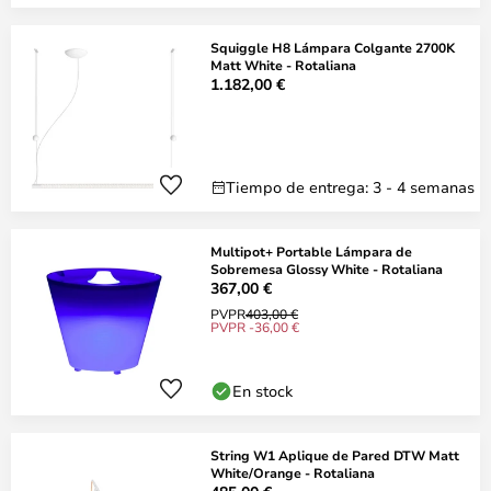
Squiggle H8 Lámpara Colgante 2700K
Matt White - Rotaliana
1.182,00 €
Tiempo de entrega: 3 - 4 semanas
Multipot+ Portable Lámpara de
Sobremesa Glossy White - Rotaliana
367,00 €
PVPR
403,00 €
PVPR -36,00 €
En stock
String W1 Aplique de Pared DTW Matt
White/Orange - Rotaliana