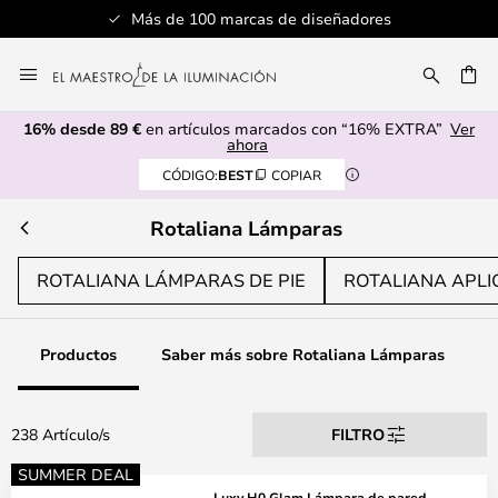
0 marcas de diseñadores
Servicio al 
Ir
al
CAR
contenido
16% desde 89 €
en artículos marcados con “16% EXTRA”
Ver
ahora
CÓDIGO:
BEST
COPIAR
Rotaliana Lámparas
ROTALIANA LÁMPARAS DE PIE
ROTALIANA APLI
Productos
Saber más sobre Rotaliana Lámparas
238 Artículo/s
FILTRO
SUMMER DEAL
Luxy H0 Glam Lámpara de pared