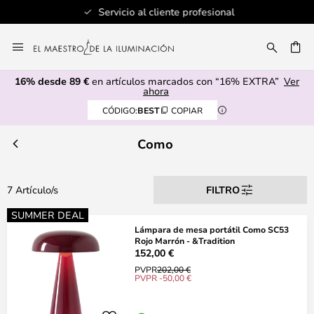
Servicio al cliente profesional
Ir
al
CAR
contenido
16% desde 89 €
en artículos marcados con “16% EXTRA”
Ver
ahora
CÓDIGO:
BEST
COPIAR
Como
7 Artículo/s
FILTRO
SUMMER DEAL
Lámpara de mesa portátil Como SC53
Rojo Marrón - &Tradition
152,00 €
PVPR
202,00 €
PVPR -50,00 €